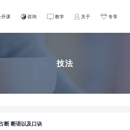
公开课
咨询
教学
关于
专享




技法
占断 断语以及口诀