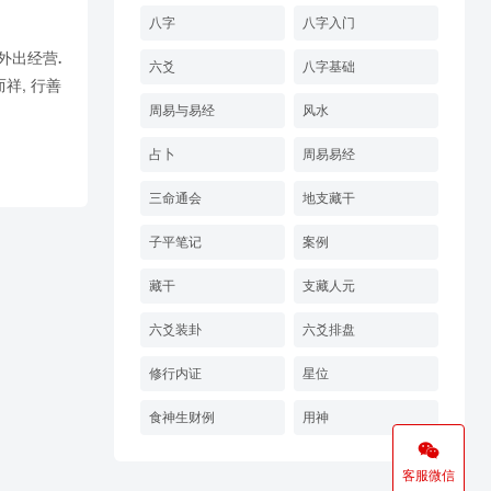
八字
八字入门
外出经营.
六爻
八字基础
祥, 行善
周易与易经
风水
占卜
周易易经
三命通会
地支藏干
子平笔记
案例
藏干
支藏人元
六爻装卦
六爻排盘
修行内证
星位
食神生财例
用神

客服微信