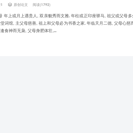

21
原创论文
阅读(1792)
 年上或月上遇贵人, 双亲貌秀而文雅. 年柱或正印座驿马, 祖父或父母多
学堂词馆, 主父母慈善, 祖上和父母必为书香之家. 年临天月二德, 父母心慈而
逢食神而无枭, 父母身肥体壮,...