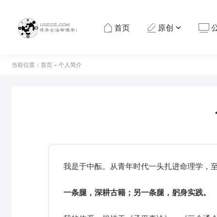
首页
原创




当前位置：
首页
» 个人简介
我是于中酝。从青年时代一头扎进命理学，
一条腿，深耕古籍；另一条腿，躬身实践。