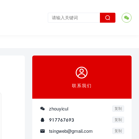



联系我们

zhouyicul
复制

917767693
复制

tsingweb@gmail.com
复制