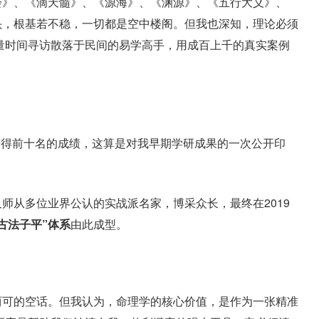
会》、《滴天髓》、《源海》、《渊源》、《五行大义》、
头，根基若不稳，一切都是空中楼阁。但我也深知，理论必须
大量时间寻访散落于民间的易学高手，用成百上千的真实案例
中获得前十名的成绩，这算是对我早期学研成果的一次公开印
师从多位业界公认的实战派名家，博采众长，最终在2019
“古法子平”体系
由此成型。
两可的空话。但我认为，命理学的核心价值，是作为一张精准