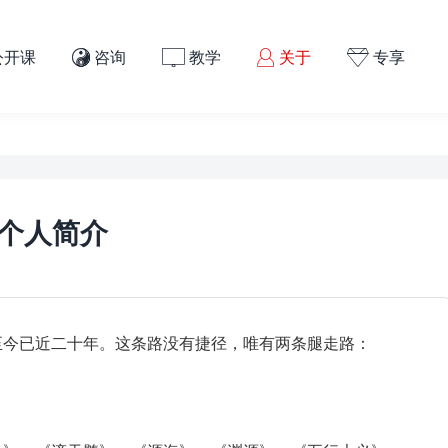
公开课
咨询
教学
关于
专享




个人简介
至今已近二十年。这条路没有捷径，唯有两条腿走路：