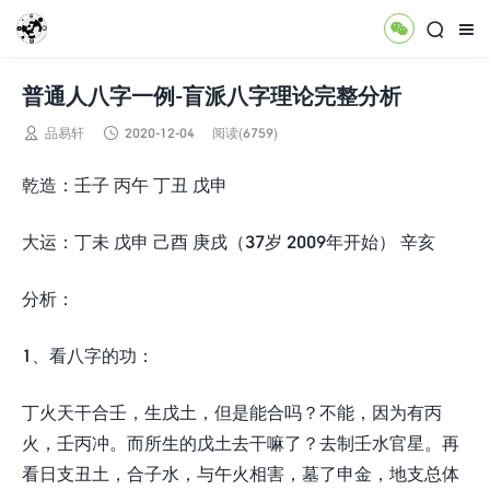



普通人八字一例-盲派八字理论完整分析


品易轩
2020-12-04
阅读(6759)
乾造：壬子 丙午 丁丑 戊申
大运：丁未 戊申 己酉 庚戌（37岁 2009年开始） 辛亥
分析：
1、看八字的功：
丁火天干合壬，生戊土，但是能合吗？不能，因为有丙
火，壬丙冲。而所生的戊土去干嘛了？去制壬水官星。再
看日支丑土，合子水，与午火相害，墓了申金，地支总体