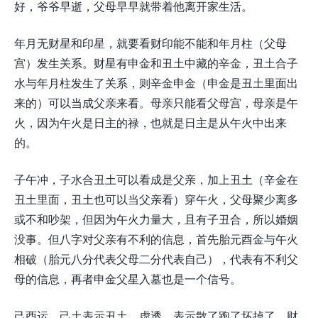
好，爷爷早逝，父母早早就带着他离开家生活。
年月无财星和印星，就要看财印能不能和年月柱（父母
宫）发生关系。财星有申金和丑土中藏的辛金，丑土合子
水与年月柱发生了关系，则辛金申金（申金是丑土里面出
来的）可以当成父亲来看。母亲只能看父母宫，母亲是午
火，因为午火是日主的禄，也就是日主是从午火中出来
的。
子午冲，子水合丑土可以看成是父亲，加上丑土（辛金在
丑土里面，丑土也可以当父亲看）穿午火，父母聚少离多
或不和吵架，但因为午火力量大，且有子丑合，所以婚姻
没事。但八字对父亲有不利的信息，首先胎元酉金与午火
相破（胎元八分代表父母二分代表自己），代表有不利父
母的信息，再者申金父星入墓也是一个信号。
己酉运，己土表示丑土，虚透，表示散了跑了坏掉了，财