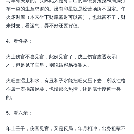
与车有关系的。实际此人是有自己的车做货拉拉和滴滴打
车一类的生意求财的。没有印星就是经营场所不固定。午
火坏财库（本来坐下财库墓财可以富），也就富不了，财
来财去，看运气，弄不好还要背债。
4、看性格：
火土伤官不喜见官，此例见官了，戊土伤官虚透表示口
才，但是见了官星，则说话容易得罪人。
火旺喜湿土和水，有丑和子水能把旺火压下去，所以性格
不属于表揚跋扈类，也没那么热情，还是属于厚道一类
的。
5、看六亲：
年上壬子，伤官见官，又是反局，年月相冲，出身祖辈不