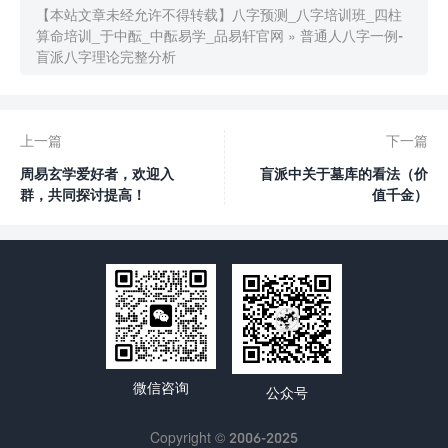
【本站文章未经允许不得转载】
八字预测_八字培训班_四柱
算命培训_于中酝_中酝易学_品易轩官网
»
普通人八字一例-
盲派八字理论完整分析
上一篇
下一篇
周易玄学爱好者，欢迎入
盲派中关于墓库的看法（价
群，共同探讨提高！
值千金）
微信咨询
公众号
Copyright © 2006-2025