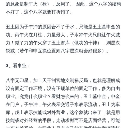
的意象是制午火（禄），反局了。 因此，这个八字的结构
不好了，这个八字就要打折扣了。
丑土因为子午冲的原因合不了子水，只能是丑土墓申金的
功。丙午火在月柱，力量最大，子水冲午火只能让午火减
力！减了力的午火穿了丑土财库（做功的十神），则层次
锐减（若午和申互换位置则八字层次就会好很多）。
3、看事业：
八字无印星，加上天干制官地支制禄反局，也就是理解成
没有固定工作环境，没有正规单位的固定工作，多为自由
职业。究竟什么职业？看财怎么来的，丑土墓申金，申金
在门户，子午冲，午火表示交通子水表示流动，丑土为车
库，戊土表示技能或对外营业，这个象就出来了，就是用
技能或对外经营的手段，走动求财而不是店面经营，可能