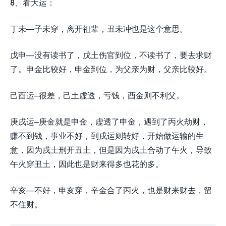
8、看大运：
丁未—子未穿，离开祖辈，丑未冲也是这个意思。
戊申—没有读书了，戊土伤官到位，不读书了，要去求财
了。申金比较好，申金到位，为父亲为财，父亲比较好。
己酉运–很差，己土虚透，亏钱，酉金则不利父。
庚戌运–庚金就是申金，虚透了申金，遇到了丙火劫财，
赚不到钱，事业不好，到戌运则转好，开始做运输的生
意，因为戌土刑开丑土，但是因为戌土合动了午火，导致
午火穿丑土，因此也是财来得多也花的多。
辛亥—不好，申亥穿，辛金合了丙火，也是财来财去，留
不住财。