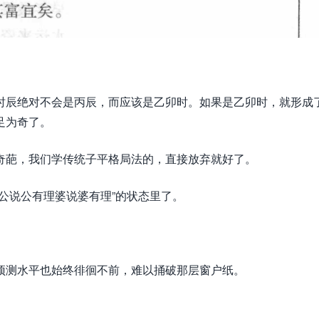
时辰绝对不会是丙辰，而应该是乙卯时。如果是乙卯时，就形成
足为奇了。
奇葩，我们学传统子平格局法的，直接放弃就好了。
公说公有理婆说婆有理”的状态里了。
预测水平也始终徘徊不前，难以捅破那层窗户纸。