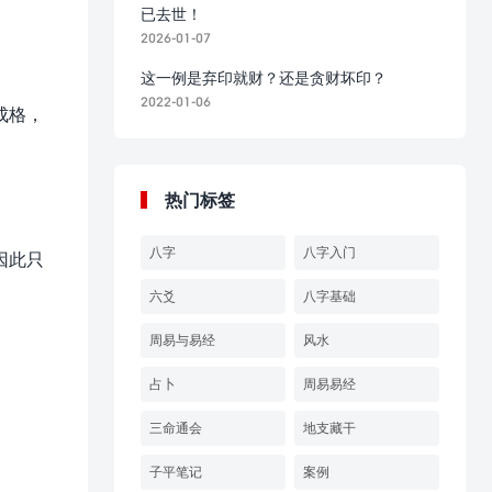
已去世！
2026-01-07
这一例是弃印就财？还是贪财坏印？
2022-01-06
成格，
热门标签
八字
八字入门
因此只
六爻
八字基础
周易与易经
风水
占卜
周易易经
三命通会
地支藏干
子平笔记
案例