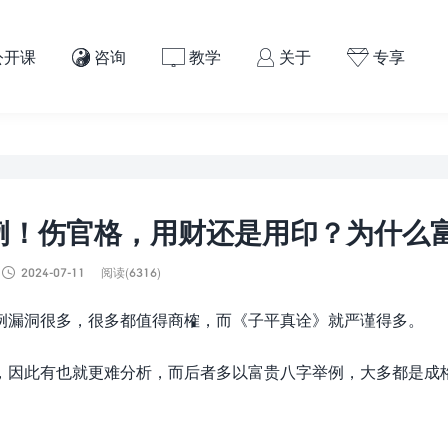
公开课
咨询
教学
关于
专享




例！伤官格，用财还是用印？为什么

2024-07-11
阅读(6316)
例漏洞很多，很多都值得商榷，而《子平真诠》就严谨得多。
，因此有也就更难分析，而后者多以富贵八字举例，大多都是成