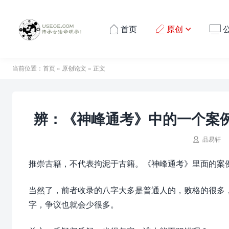
首页
原创




当前位置：
首页
»
原创论文
» 正文
辨：《神峰通考》中的一个案

品易轩
推崇古籍，不代表拘泥于古籍。《神峰通考》里面的案
当然了，前者收录的八字大多是普通人的，败格的很多
字，争议也就会少很多。