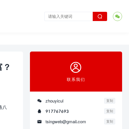



富？
联系我们

zhouyicul
复制
格八

917767693
复制

tsingweb@gmail.com
复制