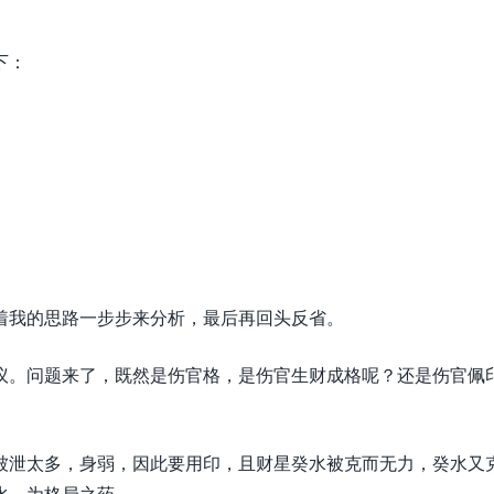
下：
着我的思路一步步来分析，最后再回头反省。
议。问题来了，既然是伤官格，是伤官生财成格呢？还是伤官佩
被泄太多，身弱，因此要用印，且财星癸水被克而无力，癸水又
水，为格局之药。