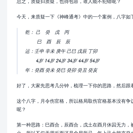
总之，质疑归质疑，也得包容，谁人能不犯错呢？
今天，来质疑一下《神峰通考》中的一个案例，八字如
乾： 己 癸 戊 丙
巳 酉 辰 辰
运：壬申 辛未 庚午 己巳 戊辰 丁卯
4岁 14岁 24岁 34岁 44岁 54岁
年：癸酉 癸未 癸巳 癸卯 癸丑 癸亥
好了，大家先思考几分钟，梳理一下你的思路，然后跟
这个八字，月令伤官格，所以格局取伤官格基本没有争
呢？
第一种思路：巳酉合，辰酉合，戊土在酉月休囚无力，
火，所以不仅无用反而还是命局所忌，年上己土能克癸