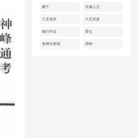
藏干
支藏人元
六爻装卦
六爻排盘
修行内证
星位
食神生财例
用神