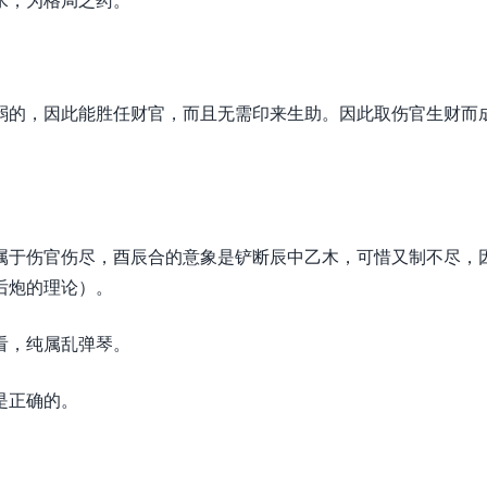
弱的，因此能胜任财官，而且无需印来生助。因此取伤官生财而
属于伤官伤尽，酉辰合的意象是铲断辰中乙木，可惜又制不尽，
后炮的理论）。
看，纯属乱弹琴。
是正确的。