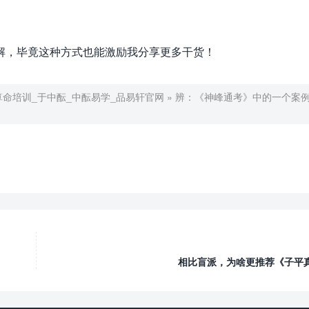
解，毕竟这种方式也能激励我分享更多干货！
算命培训_于中酝_中酝易学_品易轩官网
»
辨：《神峰通考》中的一个案
相比盲派，为啥更推荐《子平