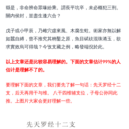
繇是，非命辨命眾喙紛乘。謂長平坑卒，未必概犯三刑。
關内侯封，豈盡生逢六合？
戊子或小甲辰，乃雌穴虛來風、木腐生蛀。術家亦無以解
如蠶自縛，曾不推究其枘鑿之原，魚目碔砆混珠淆玉，欲
求實效烏可得哉？今攷支藏之例，略發端倪於此。
以上文章还是比较容易理解的。下面的文章估计99%的人
估计是理解不了的。
要理解下面的文章，我们要先了解一句话：先天罗经十二
支，后天再用干与维。 八干四维辅支位，子母公孙同此
推。上图片大家会更好理解一些。