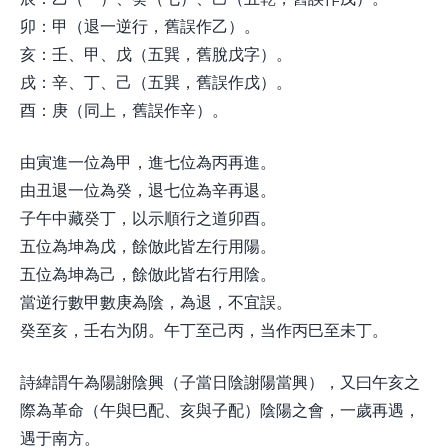
卯：甲（退一逆行，舊誤作乙）。
亥：壬、甲、戊（五巽，舊脫戊字）。
戌：辛、丁、己（五巽，舊誤作戊）。
酉：庚（同上，舊誤作辛）。
由寅進一位為甲，進七位為丙再進。
由丑退一位為癸，退七位為辛再退。
子午中藏癸丁，以示順行之道卯酉。
五位為坤為戊，餘倣此皆左行用陽。
五位為坤為己，餘倣此皆右行用陰。
當逆行數甲數庚為陰，為退，不宜誤。
癸至亥，壬右为阴。午丁至己丙，当作丙巳至未丁。
詩緯謂午為陽謝陰興（子當日陰謝陽當興），又曰午亥之
際為革命（午與巳配、亥與子配）陰陽之會，一歲再遇，
遇于南方。