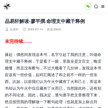



品易轩解读-廖平撰.命理支中藏干释例


品易轩
2022-07-14
阅读(2062)
未完待续……
缘起：偶然间发现这本书，名字引起了我的注意，叫做命
理支中藏干释例，于是看了一眼，里面全是文言文，晦涩
难懂，而且没有断句，不过大概看了几分钟，发现这本书
应该有一些价值，起码它阐述了和之前不一样的一些东
西。比如，以前我们认为午火中藏有丁火和己土，而这本
书却认为午火中仅仅藏有丁火而已，当然除此外，还有别
的不同论述。因此，我决定，逐句逐字把文章整理下来，
然后按照我的理解做一下断句处理（也就是加上标点符