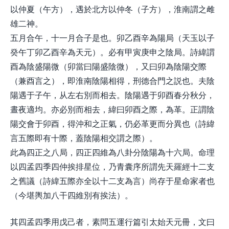
以仲夏（午方），遇於北方以仲冬（子方），淮南謂之雌
雄二神。
五月合午，十一月合子是也。卯乙酉辛為陽局（天玉以子
癸午丁卯乙酉辛為天元）。必有甲寅庚申之陰局。詩緯謂
酉為陰盛陽微（卯當曰陽盛陰微），又曰卯為陰陽交際
（兼酉言之），即淮南陰陽相得，刑德合門之説也。夫陰
陽遇于子午，从左右別而相去。陰陽遇于卯酉春分秋分，
晝夜適均。亦必別而相去，緯曰卯酉之際，為革。正謂陰
陽交會于卯酉，得沖和之正氣，仍必革更而分異也（詩緯
言五際即有十際，蓋陰陽相交謂之際）。
此為四正之八局，四正四維為八卦分陰陽為十六局。命理
以四孟四季四仲挨排星位，乃青囊序所謂先天羅經十二支
之舊議（詩緯五際亦全以十二支為言）尚存于星命家者也
（今堪輿加八干四維別有挨法）。
其四孟四季用戊己者，素問五運行篇引太始天元冊，文曰