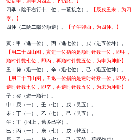
位是申，则申为四孟，下仿此。】
四季（陰干右行十二位，一墓接之）。
【辰戌丑未，为四
季。】
四仲（二陰二陽分順逆）。
【子午卯酉，为四仲。】
寅：甲（進一位）、丙（進七位）、戊（进五位坤）。
【用二十四山图，寅进一位指的是顺时针数一位，即甲，
顺时针数七位，即丙，再顺时针数五位，为申为坤卦】
丑：癸（退一位）、辛（退七位）、己（退五位坤）。
【用二十四山图，丑退一位指的是逆时针数一位，即癸，
逆时针数七位，即辛，再逆时针数五位，为未为坤卦】
子：癸（进一顺行）。
申：庚（一）、壬（七）、戊（艮五）。
未：丁（一）、乙（七）、己（艮五）。
午：丁（同上，舊多己字）。
巳：丙（一）、庚（七）、戊（乾五）。
辰：乙（一）、癸（七）、己（五乾，舊誤作戊）。