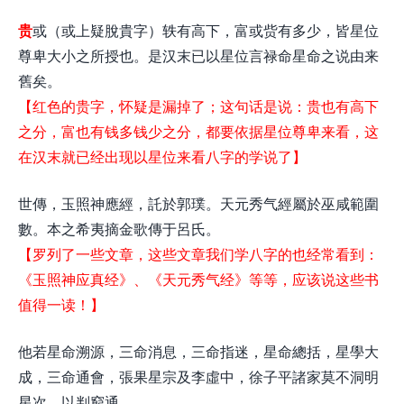
贵
或（或上疑脫貴字）轶有高下，富或赀有多少，皆星位
尊卑大小之所授也。是汉末已以星位言禄命星命之说由来
舊矣。
【红色的贵字，怀疑是漏掉了；这句话是说：贵也有高下
之分，富也有钱多钱少之分，都要依据星位尊卑来看，这
在汉末就已经出现以星位来看八字的学说了】
世傳，玉照神應經，託於郭璞。天元秀气經屬於巫咸範圍
數。本之希夷摘金歌傳于呂氏。
【罗列了一些文章，这些文章我们学八字的也经常看到：
《玉照神应真经》、《天元秀气经》等等，应该说这些书
值得一读！】
他若星命溯源，三命消息，三命指迷，星命總括，星學大
成，三命通會，張果星宗及李虛中，徐子平諸家莫不洞明
星次，以判窮通 。