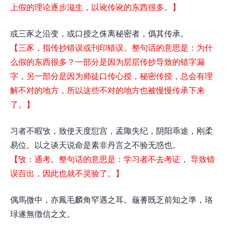
上假的理论逐步滋生，以讹传讹的东西很多。】
或三豕之沿变，或口授之侏离秘密者，僞其传承。
【三豕，指传抄错误或刊印错误。整句话的意思是：为什
么假的东西很多？一部分是因为层层传抄导致的错字漏
字，另一部分是因为师徒口传心授，秘密传授，总会有理
解不对的地方，所以这些不对的地方也被慢慢传承下来
了。】
习者不暇攷，致使天度愆宫，孟陬失纪，阴阳乖途，刚柔
易位。以之谈天说命是素非丹言之不验无惑也。
【攷：通考。整句话的意思是：学习者不去考证， 导致错
误百出，因此也就不灵验了。】
偶馬微中，亦鳳毛麟角罕遇之耳。龜蓍既乏前知之準，珞
琭遂無徴信之文。