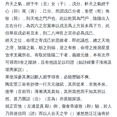
丹天之氣，經于牛（丑）女（子），戊分。黅天之氣經于
心（卯）尾（寅），己分。所謂戊己分者，奎壁（乾）角
轸（巽），則天地之門戶也。此以乾巽為門戶，陰陽出入
左右分行，為四六之宮翼奉以戌丑爲上方辰未爲下方。此
但舉辰戌必有丑未，則二八坤艮之宮亦必爲戊己。
經天之位，命理之寄戊己於思維者，即此議也，總之天地
之理，陰陽之氣，順之則福，逆之有咎，命理之推測星度
攷求支藏所在。有取於陰陽二干者，義雖元微，本有次序
可尋而li舍之蹤跡，且有他說足以印證（如詩緯董子淮南及
堪輿家説）。
果使深參其奧以斷人困亨得喪，必能歷驗不爽。
陶宏景三命有抄僧一行天元做賦，其所從來，非無本矣。
後學（言前羽）薄漸漓其真知，其所當然而不知其所以
然。甚乃襲誤（沿）（言為）亦莫能探源。
就正官煞（ 左邊是真 顯）倒，傷食乖違致（尠）驗，於人
乃與迷信同（誚）而以人合天之学（）遂悠悠泛泛淪喪於