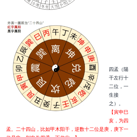
四孟（陽
干左行十
二位，一
生接
之）。
【寅申巳
亥，为四
孟。二十四山，比如甲木阳干，逆数十二位是庚，庚下一