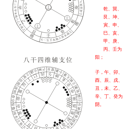
乾、巽、
艮、坤、
寅、申、
巳、亥、
甲、庚、
丙、壬为
阳；
子，午、卯、
酉、辰、戌、
丑，未、乙、
辛、丁、癸为
阴。