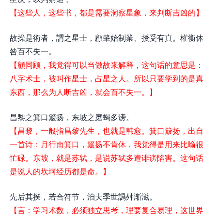
【这些人，这些书，都是需要洞察星象，来判断吉凶的】
故操是術者，謂之星士，顧肇始制業、授受有真。權衡休
咎百不失一。
【顧同顾，我觉得可以当做故来解释，这句话的意思是：
八字术士，被叫作星士，占星之人。所以只要学到的是真
东西，那么为人断吉凶，就会百不失一。】
昌黎之箕口簸扬，东坡之磨蝎多谤。
【昌黎，一般指昌黎先生，也就是韩愈。箕口簸扬，出自
一首诗：月行南箕口，簸扬不肯休，我觉得是用来比喻很
忙碌。东坡，就是苏轼，是说苏轼多遭诽谤陷害。这句话
是说人的坎坷经历都是命。】
先后其揆，若合符节，洎夫季世譌舛渐滋。
【言：学习术数，必须独立思考，理要复合易理，这世界