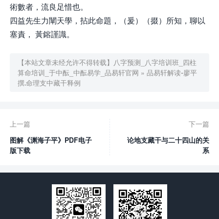
術數者，流良足惜也。
四益先生力闡天學，拈此命題，（爰）（掇）所知，聊以
塞責， 黃鎔謹識。
【本站文章未经允许不得转载】
八字预测_八字培训班_四柱
算命培训_于中酝_中酝易学_品易轩官网
»
品易轩解读-廖平
撰.命理支中藏干释例
上一篇
下一篇
图解《渊海子平》PDF电子
论地支藏干与二十四山的关
版下载
系