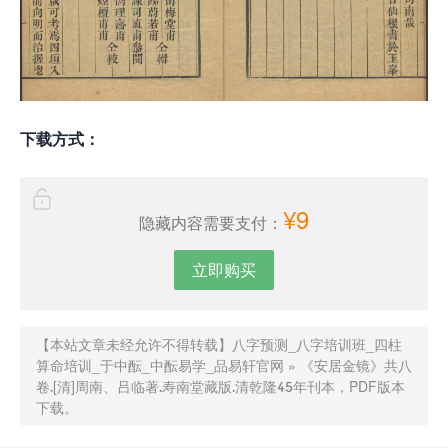
下载方式：
¥9
隐藏内容需要支付：
立即购买
【本站文章未经允许不得转载】
八字预测_八字培训班_四柱
算命培训_于中酝_中酝易学_品易轩官网
»
《安居金镜》共八
卷.[清]周南、吕临著.寿南堂藏版.清乾隆45年刊本，PDF版本
下载。