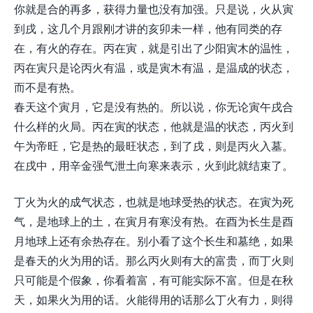
你就是合的再多，获得力量也没有加强。只是说，火从寅
到戌，这几个月跟刚才讲的亥卯未一样，他有同类的存
在，有火的存在。丙在寅，就是引出了少阳寅木的温性，
丙在寅只是论丙火有温，或是寅木有温，是温成的状态，
而不是有热。
春天这个寅月，它是没有热的。所以说，你无论寅午戌合
什么样的火局。丙在寅的状态，他就是温的状态，丙火到
午为帝旺，它是热的最旺状态，到了戌，则是丙火入墓。
在戌中，用辛金强气泄土向寒来表示，火到此就结束了。
丁火为火的成气状态，也就是地球受热的状态。在寅为死
气，是地球上的土，在寅月有寒没有热。在酉为长生是酉
月地球上还有余热存在。别小看了这个长生和墓绝，如果
是春天的火为用的话。那么丙火则有大的富贵，而丁火则
只可能是个假象，你看着富，有可能实际不富。但是在秋
天，如果火为用的话。火能得用的话那么丁火有力，则得