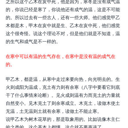
之所以这个乙木在亥中死，他是因为，寒冬是没有成气温
的，你说已经是寒了，你说他还有成气的温，这是不可能
的。所以过去有一些古人，还有一些大师。他们感觉甲乙
木都是木，甲木在亥中就是生、乙木在亥中死，他们感觉
这个很奇怪。说这个理论不对，但是他们就是不知道，温
的生气和成气是不一样的。
在寒中可以有温的生气存在，在寒中是没有温的成气在
的。
甲乙木，都是温，从寒中走过来要向热，向光明去的。生
火则成阳为温成，克土有力则有余寒（八字中要看它到底
干了什么事情来论断）。见火成则温有力而克土的力量就
自然变小。见木克土了则余寒成立。木克土，读做木使土
无温，土无温则土就有余寒，读做土不能止寒。
说甲乙木为树木花草的，那是取象用的。比如说像木主仁
的之类的，这个基本上都懂，这个就不要再讲了。