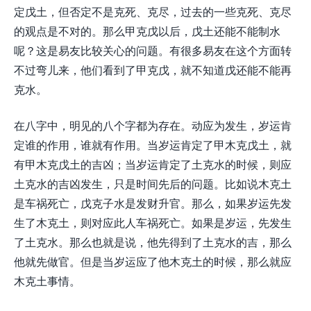
定戊土，但否定不是克死、克尽，过去的一些克死、克尽
的观点是不对的。那么甲克戊以后，戊土还能不能制水
呢？这是易友比较关心的问题。有很多易友在这个方面转
不过弯儿来，他们看到了甲克戊，就不知道戊还能不能再
克水。
在八字中，明见的八个字都为存在。动应为发生，岁运肯
定谁的作用，谁就有作用。当岁运肯定了甲木克戊土，就
有甲木克戊土的吉凶；当岁运肯定了土克水的时候，则应
土克水的吉凶发生，只是时间先后的问题。比如说木克土
是车祸死亡，戊克子水是发财升官。那么，如果岁运先发
生了木克土，则对应此人车祸死亡。如果是岁运，先发生
了土克水。那么也就是说，他先得到了土克水的吉，那么
他就先做官。但是当岁运应了他木克土的时候，那么就应
木克土事情。