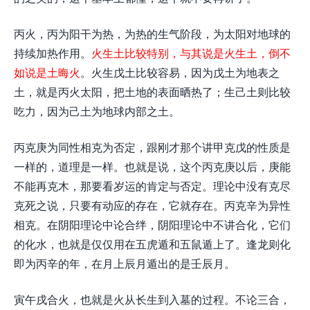
丙火，丙为阳干为热，为热的生气阶段，为太阳对地球的
持续加热作用。
火生土比较特别，与其说是火生土，倒不
如说是土晦火
。火生戊土比较容易，因为戊土为地表之
土，就是丙火太阳，把土地的表面晒热了；生己土则比较
吃力，因为己土为地球内部之土。
丙克庚为同性相克为否定，跟刚才那个讲甲克戊的性质是
一样的，道理是一样。也就是说，这个丙克庚以后，庚能
不能再克木，那要看岁运的肯定与否定。理论中没有克尽
克死之说，只要有动应的存在，它就存在。丙克辛为异性
相克。在阴阳理论中论合绊，阴阳理论中不讲合化，它们
的化水，也就是仅仅用在五虎遁和五鼠遁上了。逢龙则化
即为丙辛的年，在月上辰月遁出的是壬辰月。
寅午戌合火，也就是火从长生到入墓的过程。不论三合，