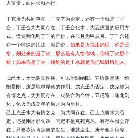
大富贵，而丙火就不行。
丁克庚为共同存在，丁克辛为否定，还有一个就是丁壬
合，丁壬合为共同存在。丁壬合化木，为五虎遁的应用方
式。逢龙则化则丁壬的年份，在辰月为甲辰月。丁壬合还
有一个特殊的用法，就是说，
如果是火得用的话，你是壬
水，别处来的是丁火，那么是有人给你钱，你得丁火那个
财；如果你是丁火，碰到的是壬水就是你把钱财给别人。
戊己土，土无阴阳性质。可以泄阴纳阳。它给阴是阴，给
阳是阳，这是地球厚德的作用。戊克壬为否定，戊克癸为
有情之克，为共同存在，戊癸合为合绊，五虎遁，逢龙则
化，化火为戊癸年的辰月为丙辰月。
己土克壬水为有情之克，为共同存在。己土克癸水为否
定，还是刚才那句话，否定不是克死克尽。有存在就会存
在，只要岁运肯定谁的发生，谁就发生。庚辛金为秋凉，