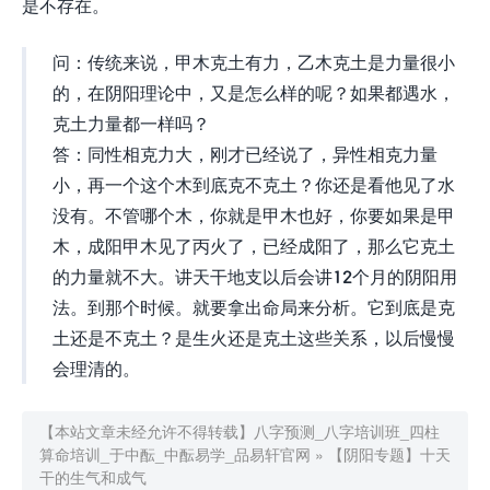
是不存在。
问：传统来说，甲木克土有力，乙木克土是力量很小
的，在阴阳理论中，又是怎么样的呢？如果都遇水，
克土力量都一样吗？
答：同性相克力大，刚才已经说了，异性相克力量
小，再一个这个木到底克不克土？你还是看他见了水
没有。不管哪个木，你就是甲木也好，你要如果是甲
木，成阳甲木见了丙火了，已经成阳了，那么它克土
的力量就不大。讲天干地支以后会讲12个月的阴阳用
法。到那个时候。就要拿出命局来分析。它到底是克
土还是不克土？是生火还是克土这些关系，以后慢慢
会理清的。
【本站文章未经允许不得转载】
八字预测_八字培训班_四柱
算命培训_于中酝_中酝易学_品易轩官网
»
【阴阳专题】十天
干的生气和成气