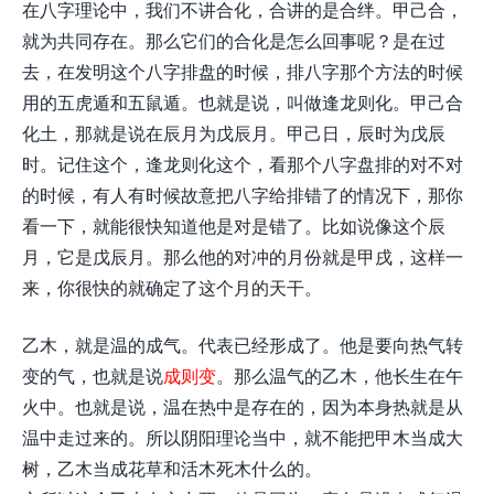
在八字理论中，我们不讲合化，合讲的是合绊。甲己合，
就为共同存在。那么它们的合化是怎么回事呢？是在过
去，在发明这个八字排盘的时候，排八字那个方法的时候
用的五虎遁和五鼠遁。也就是说，叫做逢龙则化。甲己合
化土，那就是说在辰月为戊辰月。甲己日，辰时为戊辰
时。记住这个，逢龙则化这个，看那个八字盘排的对不对
的时候，有人有时候故意把八字给排错了的情况下，那你
看一下，就能很快知道他是对是错了。比如说像这个辰
月，它是戊辰月。那么他的对冲的月份就是甲戌，这样一
来，你很快的就确定了这个月的天干。
乙木，就是温的成气。代表已经形成了。他是要向热气转
变的气，也就是说
成则变
。那么温气的乙木，他长生在午
火中。也就是说，温在热中是存在的，因为本身热就是从
温中走过来的。所以阴阳理论当中，就不能把甲木当成大
树，乙木当成花草和活木死木什么的。