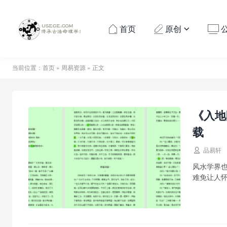
首页
原创




当前位置：
首页
»
周易资源
» 正文
《入地
载

品易轩
风水学界
难免让人
作...