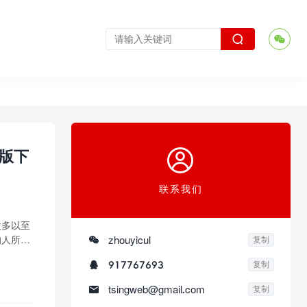



子版下
联系我们
太多以至
的人所

zhouyicul
复制

917767693
复制

tsingweb@gmail.com
复制