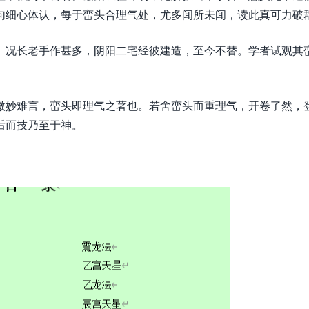
句细心体认，每于峦头合理气处，尤多闻所未闻，读此真可力破
。况长老手作甚多，阴阳二宅经彼建造，至今不替。学者试观其
微妙难言，峦头即理气之著也。若舍峦头而重理气，开卷了然，
后而技乃至于神。