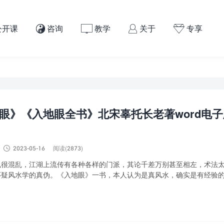
公开课
咨询
教学
关于
专享




眼》《入地眼全书》北宋辜托长老著word电

2023-05-16
阅读(2873)
也很混乱，江湖上流传有各种各样的门派，其论千差万别甚至相左，术法
怀疑风水学的真伪。《入地眼》一书，本人认为是真风水，确实是有经验