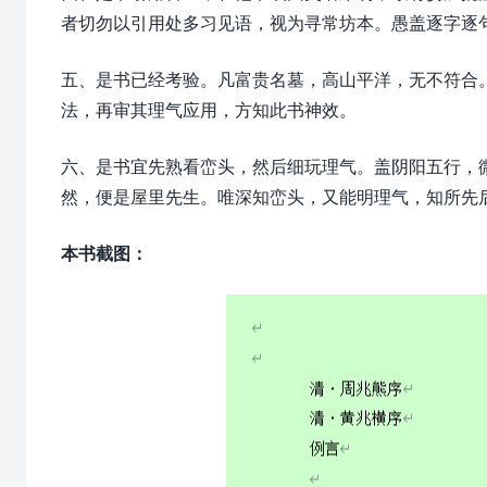
者切勿以引用处多习见语，视为寻常坊本。愚盖逐字逐
五、是书已经考验。凡富贵名墓，高山平洋，无不符合
法，再审其理气应用，方知此书神效。
六、是书宜先熟看峦头，然后细玩理气。盖阴阳五行，
然，便是屋里先生。唯深知峦头，又能明理气，知所先
本书截图：