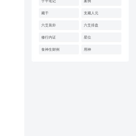
子平笔记
案例
藏干
支藏人元
六爻装卦
六爻排盘
修行内证
星位
食神生财例
用神