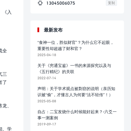

13045006075
复制
。《入
最新发布
“食神一位，胜似财官”？为什么它不起眼，
重要性却超越了财和官？
成全
2025-04-18
关于《穷通宝鉴》一书的来源探究以及与
《五行精纪》的关联
气三
2022-07-14
者了
声明：关于学术观点被剽窃的说明（亲历知
识被“偷”，才懂古人为何要“法不轻传”！）
2025-05-08
将龙、
自占：二宝发烧什么时候能好起来？-六爻一
事一测案例
2019-09-17
彻。学