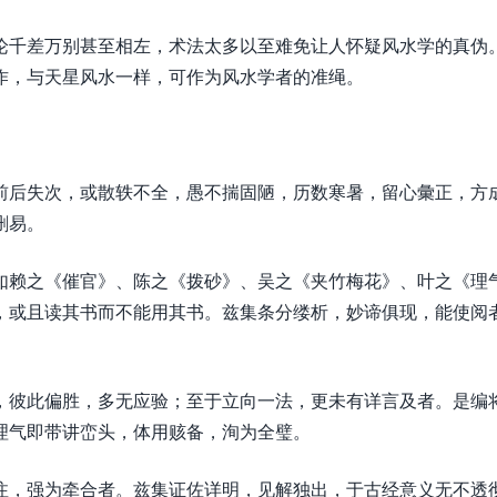
论千差万别甚至相左，术法太多以至难免让人怀疑风水学的真伪
作，与天星风水一样，可作为风水学者的准绳。
前后失次，或散轶不全，愚不揣固陋，历数寒暑，留心彙正，方
删易。
如赖之《催官》、陈之《拨砂》、吴之《夹竹梅花》、叶之《理
，或且读其书而不能用其书。兹集条分缕析，妙谛俱现，能使阅
，彼此偏胜，多无应验；至于立向一法，更未有详言及者。是编
理气即带讲峦头，体用赅备，洵为全璧。
注，强为牵合者。兹集证佐详明，见解独出，于古经意义无不透