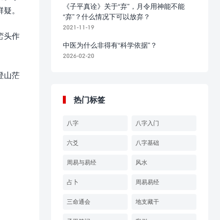
《子平真诠》关于“弃”，月令用神能不能
群疑。
“弃”？什么情况下可以放弃？
2021-11-19
峦头作
中医为什么非得有“科学依据”？
2026-02-20
登山茫
热门标签
八字
八字入门
六爻
八字基础
周易与易经
风水
占卜
周易易经
三命通会
地支藏干