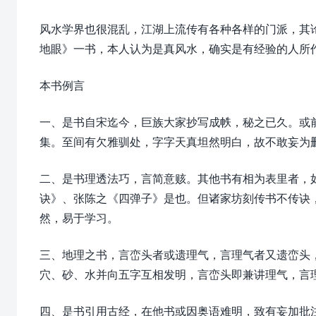
风水学界也很混乱，江湖上流传有各种各样的门派，其
地眼》一书，本人认为是真风水，确实是有经验的人所
本书例言
一、是书自宋迄今，巨族大家抄写成帙，秘之已久。或
集。至间有欠雅驯处，字字天真坦然明白，故不敢妄为
二、是书理透法巧，言简意赅。其他书有相为表里者，
诀》、张陈之《四弹子》是也。但诸家坊刻传书不传诀
然，易于学习。
三、地理之书，言峦头者或遗理气，言理气者又遗峦头
穴、砂、水并向五字互相发明，言峦头即兼讲理气，言
四、是书引用古经，在他书或因奥语难明，致有妄加批