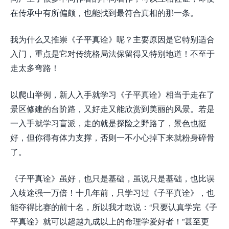
在传承中有所偏颇，也能找到最符合真相的那一条。
我为什么又推崇《子平真诠》呢？主要原因是它特别适合
入门，重点是它对传统格局法保留得又特别地道！不至于
走太多弯路！
以爬山举例，新人入手就学习《子平真诠》相当于走在了
景区修建的台阶路，又好走又能欣赏到美丽的风景。若是
一入手就学习盲派，走的就是探险之野路了，景色也挺
好，但你得有体力支撑，否则一不小心掉下来就粉身碎骨
了。
《子平真诠》虽好，也只是基础，虽说只是基础，也比误
入歧途强一万倍！十几年前，只学习过《子平真诠》，也
能夺得比赛的前十名，所以我才敢说：“只要认真学完《子
平真诠》就可以超越九成以上的命理学爱好者！”甚至更