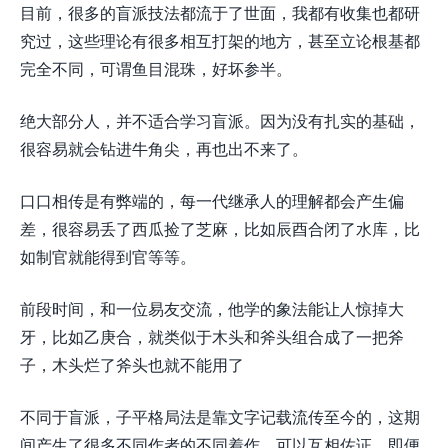
目前，很多的盲派技法都流于了世面，我都有收集也都研
究过，这些理论有很多相互打架的地方，甚至立论根基都
完全不同，可谓鱼目混珠，好坏参半。
绝大部分人，并不适合学习盲派。因为没有扎实的基础，
很容易就会钻进牛角尖，再也出不来了。
口口相传是有弊端的，每一代继承人的理解都会产生偏
差，很容易丢了西瓜捡了芝麻，比如辰酉合闭了水库，比
如制官就能得到官等等。
前段时间，和一位易友交流，他学的象法能让人惊掉大
牙，比如乙庚合，就类似于木头和斧头组合成了一把斧
子，木头烂了斧头也就不能用了
不同于盲派，子平格局法是靠文字记载流传至今的，这期
间产生了很多不同作者的不同着作，可以互相佐证，即便