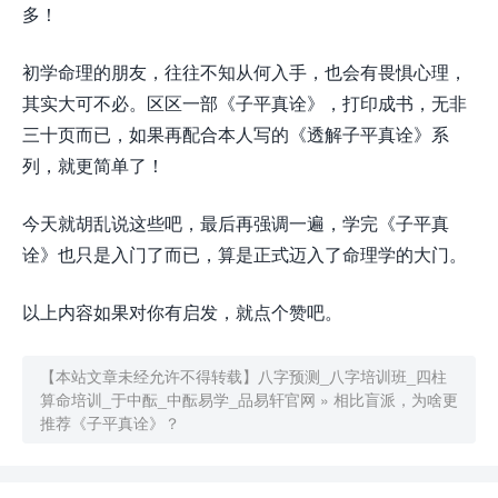
多！
初学命理的朋友，往往不知从何入手，也会有畏惧心理，
其实大可不必。区区一部《子平真诠》，打印成书，无非
三十页而已，如果再配合本人写的《透解子平真诠》系
列，就更简单了！
今天就胡乱说这些吧，最后再强调一遍，学完《子平真
诠》也只是入门了而已，算是正式迈入了命理学的大门。
以上内容如果对你有启发，就点个赞吧。
【本站文章未经允许不得转载】
八字预测_八字培训班_四柱
算命培训_于中酝_中酝易学_品易轩官网
»
相比盲派，为啥更
推荐《子平真诠》？