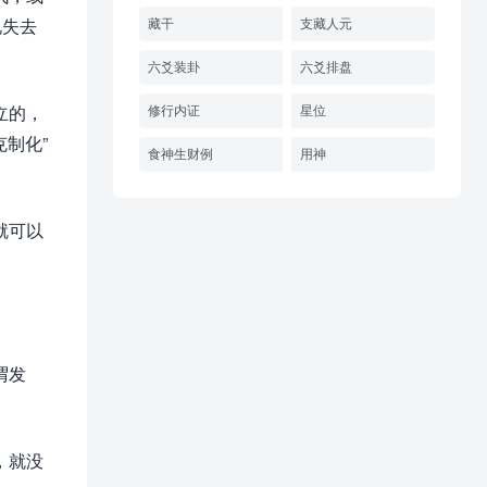
说失去
藏干
支藏人元
六爻装卦
六爻排盘
立的，
修行内证
星位
制化”
食神生财例
用神
就可以
谓发
，就没