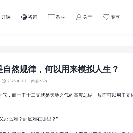
公开课
咨询
教学
关于
专享




是自然规律，何以用来模拟人生？

2025-01-07
阅读(689)
之气，而十干十二支就是天地之气的高度总结，故而可以用干支
又那么难？到底难在哪里？”