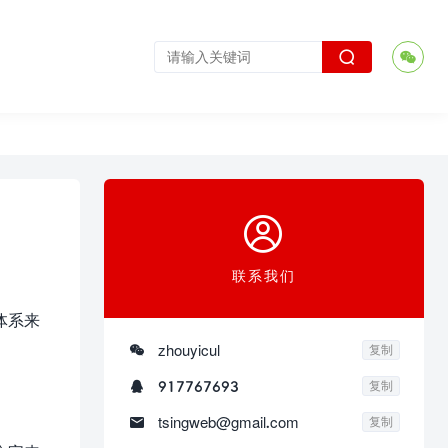



联系我们
体系来

zhouyicul
复制

917767693
复制

tsingweb@gmail.com
复制