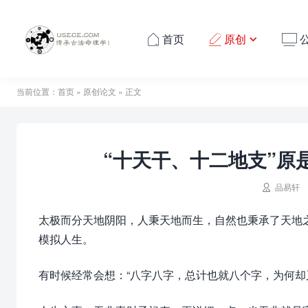
首页
原创




当前位置：
首页
»
原创论文
» 正文
“十天干、十二地支”原

品易轩
太极而分天地阴阳，人秉天地而生，自然也秉承了天地
模拟人生。
有时候经常会想：“八字八字，总计也就八个字，为何却