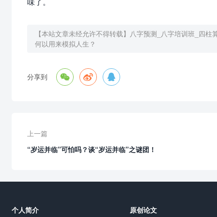
味了。
【本站文章未经允许不得转载】
八字预测_八字培训班_四柱
何以用来模拟人生？



分享到
上一篇
“岁运并临”可怕吗？谈“岁运并临”之谜团！
个人简介
原创论文