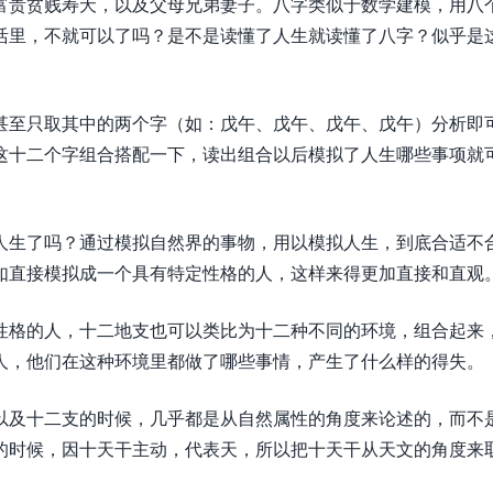
富贵贫贱寿夭，以及父母兄弟妻子。八字类似于数学建模，用八
活里，不就可以了吗？是不是读懂了人生就读懂了八字？似乎是
甚至只取其中的两个字（如：戊午、戊午、戊午、戊午）分析即
这十二个字组合搭配一下，读出组合以后模拟了人生哪些事项就
人生了吗？通过模拟自然界的事物，用以模拟人生，到底合适不
如直接模拟成一个具有特定性格的人，这样来得更加直接和直观
性格的人，十二地支也可以类比为十二种不同的环境，组合起来
人，他们在这种环境里都做了哪些事情，产生了什么样的得失。
以及十二支的时候，几乎都是从自然属性的角度来论述的，而不
的时候，因十天干主动，代表天，所以把十天干从天文的角度来