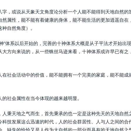
八字，或说从天象天文角度论分析一个人能不能得到天地自然的
自然属性，能不能有着健康的身体，能不能生活的更加逍遥自在
这种自然角度）。
神”体系以后开始的，完善的十神体系大概是从子平法才开始出
从大方向来说的，从一些蛛丝马迹来看，十神体系或许早已有之
人在社会活动中的价值，能不能拥有一个完美的家庭，能不能成
人的社会属性在当今体现的越来越明显。
，人秉天地之气而生，首先秉承的也一定是这种先天的天地自然
今科技发展这么迅速的时代，人的社会群居性、人与人之间的合
会，缺失的恰恰又是人作为大自然的一部分而具有的天地自然之