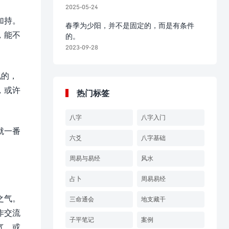
2025-05-24
加持。
春季为少阳，并不是固定的，而是有条件
，能不
的。
2023-09-28
现的，
，或许
热门标签
八字
八字入门
就一番
六爻
八字基础
周易与易经
风水
占卜
周易易经
之气。
三命通会
地支藏干
作交流
子平笔记
案例
气，或