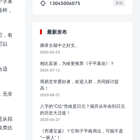
个字来

13045006075
复制
这样，
最新发布
可，有
可以
摘录古籍中之好文。
2026-02-23
相比盲派，为啥更推荐《子平真诠》？
合适
2024-07-12
。
周易玄学爱好者，欢迎入群，共同探讨提
高！
，无非
2020-08-31
八字的“C位”凭啥是日元？揭开从年命到日元
的历史大迁徙！
是从拟
2025-04-27
取类比
《穷通宝鉴》？它和子平格局法，可能不是
“一家人”！