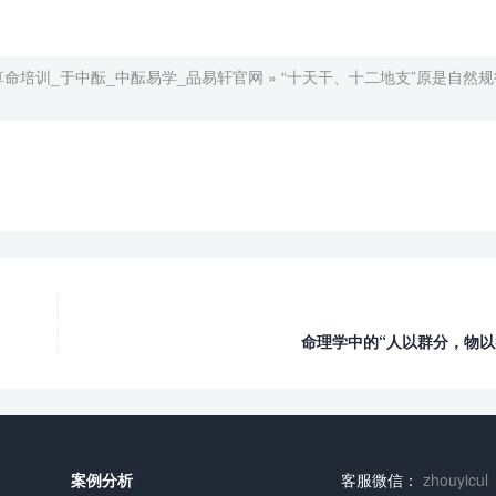
算命培训_于中酝_中酝易学_品易轩官网
»
“十天干、十二地支”原是自然
命理学中的“人以群分，物以
案例分析
客服微信：
zhouyicul