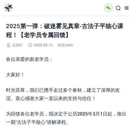



2025第一弹：破迷雾见真章-古法子平核心课
程！【老学员专属回馈】


品易轩
2025-02-14
阅读(664)
各位亲爱的新老学员：
大家好！
时光荏苒，我们已携手走过多个春秋，建立了深厚的友
谊。衷心感谢大家一直以来的支持与信任！
为回馈各位老学员，我决定于公历2025年3月
1日
起，推出
一期“古法子平核心”讲解课程。