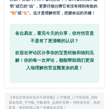
明”或它的“凶”，更要仔细分辨它有没有得到有效的
“
制
”或“
化
”。这才是理解伤官，把握命运的关键！
各位易友，看完今天的分享，你对伤官是
不是有了更清晰的认识？
欢迎在评论区分享你的宝贵经验和独到见
解！你的每一次评论，都能帮助我们更深
入地理解伤官这颗复杂的星！
【本站文章未经允许不得转载】
八字预测_八字培训班_四柱
算命培训_于中酝_中酝易学_品易轩官网
»
同样是伤官，有的
富贵，有的惹祸上身？关键全在这里！