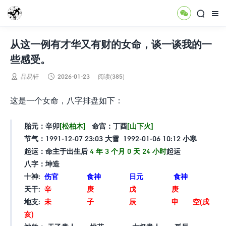



从这一例有才华又有财的女命，谈一谈我的一
些感受。


品易轩
2026-01-23
阅读(385)
这是一个女命，八字排盘如下：
胎元：
辛卯
[松柏木]
命宫：
丁酉
[山下火]
节气：
1991-12-07 23:03 大雪 1992-01-06 10:12 小寒
起运：
命主于出生后
4
年
3
个月
0
天
24
小时
起运
八字：坤造
十神:
伤官 食神 日元 食神
天干:
辛
庚
戊
庚
地支:
未
子
辰
申
空(戌
亥)