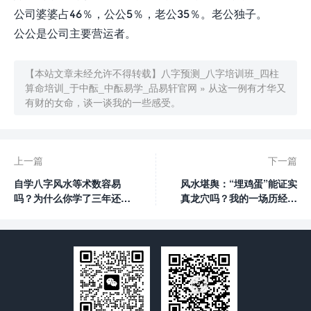
公司婆婆占46％，公公5％，老公35％。老公独子。
公公是公司主要营运者。
【本站文章未经允许不得转载】
八字预测_八字培训班_四柱
算命培训_于中酝_中酝易学_品易轩官网
»
从这一例有才华又
有财的女命，谈一谈我的一些感受。
上一篇
下一篇
自学八字风水等术数容易
风水堪舆：“埋鸡蛋”能证实
吗？为什么你学了三年还在
真龙穴吗？我的一场历经一
原地打转？
整年的大型实验！