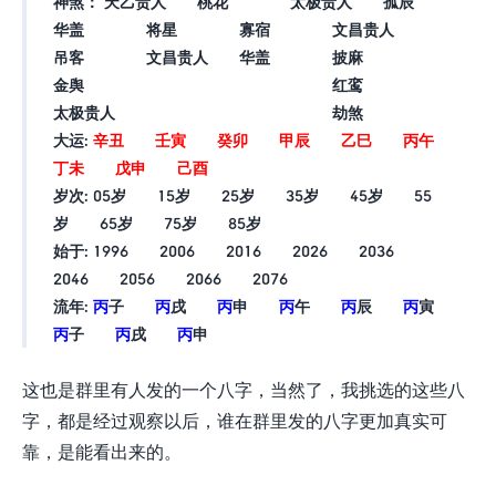
神煞： 天乙贵人 桃花 太极贵人 孤辰
华盖 将星 寡宿 文昌贵人
吊客 文昌贵人 华盖 披麻
金舆 红鸾
太极贵人 劫煞
大运:
辛丑 壬寅 癸卯 甲辰 乙巳 丙午
丁未 戊申 己酉
岁次:
05岁 15岁 25岁 35岁 45岁 55
岁 65岁 75岁 85岁
始于:
1996 2006 2016 2026 2036
2046 2056 2066 2076
流年:
丙
子
丙
戌
丙
申
丙
午
丙
辰
丙
寅
丙
子
丙
戌
丙
申
这也是群里有人发的一个八字，当然了，我挑选的这些八
字，都是经过观察以后，谁在群里发的八字更加真实可
靠，是能看出来的。