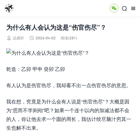



为什么有人会认为这是“伤官伤尽”？


品易轩
2026-04-02
阅读(281)
乾造：乙卯 甲申 癸卯 乙卯
有人认为是伤官伤尽，我却看不出一点伤官伤尽的意思。
我在想，究竟是为什么会有人说是“伤官伤尽”？大概是因
为“思而不学则殆”吧？如果一个连十以内的加减法都不会
的人，你让他去求一个圆的周长，我估计绞尽脑汁穷其一
生也解不出来。