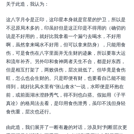
关于此造，我认为：
这八字月令是正印，这印星本身就是官星的护卫，所以是
不忌原局木多的，印虽好但是这正印是不得用的（确切的
说是不好用的，就好比我拿着一个漏勺去喝水，不好用
啊，虽然拿来喝水不好用，但可以拿来防身），只能用食
伤，可是食伤在八字里面并无生财的迹象，所以要靠大运
和流年补齐。另外印和食神两者天生不合，都是好东西，
但是相互打架了，两败俱伤，层次就低了。但毕竟是食伤
旺，怎么也会生财的。只是即便有财，也要看自己能不能
得到，就好比风水里有“张山食水”一说，水即便是环抱在
前，或前面湖水澄静秀气，得不到也白搭。假如用《子平
真诠》的格局法去看，是印用食伤泄秀，虽印不浅但身轻
食伤重，层次也还行。
由此造，我们展开了一断有趣的对话，涉及到“判断层次更