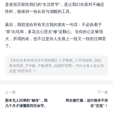
是老祖宗留给我们的“生活哲学”，是让我们在面对不确定
性时，能保持一份从容与清醒的工具。
最后，我想送给所有关注我的朋友一句话：不必执着于
“算”出结局，多花点心思去“修”这颗心。当你的心足够强
大，所谓的命，也不过是你人生路上一段又一段的注脚罢
了。
【本站文章未经允许不得转载】
八字预测_八字培训班_四柱
算命培训_于中酝_中酝易学_品易轩官网
»
为什么有人会认为
这是“伤官伤尽”？
上一篇
下一篇
那本无人问津的“秘传”，我
再次被打脸：这行根本不存
几个月才读懂那四百余字。
在“交流”！