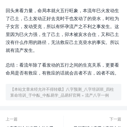
回头来看力量，命局本就火五行旺象，本流年巳火发动生
了己土，己土发动正好去克时干也发动了的癸水，时柱为
子女宫，发动受克，所以有怀孕流产之不利之事发生。这
里因为巳火力强，生了己土，卯木被亥水合住，又和己土
没有什么作用的路径，无法救应己土克癸水的事实。所以
就有流产发生。
总结：看流年除了看发动的五行之间的生克关系，更要看
命局是否有救应，有救应的话就会吉者不吉，凶者不凶。
【本站文章未经允许不得转载】
八字预测_八字培训班_四柱
算命培训_于中酝_中酝易学_品易轩官网
»
流产八字一例
上一篇
下一篇