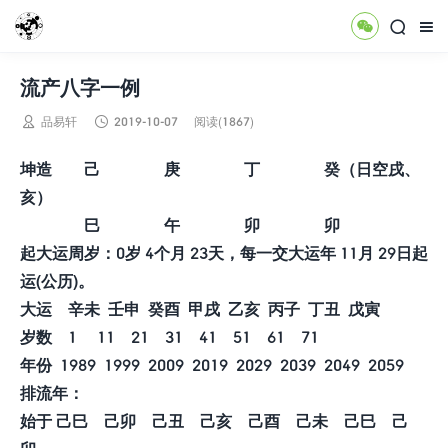



流产八字一例


品易轩
2019-10-07
阅读(1867)
坤造 己 庚 丁 癸（日空戌、
亥）
巳 午 卯 卯
起大运周岁：0岁 4个月 23天，每一交大运年 11月 29日起
运(公历)。
大运 辛未 壬申 癸酉 甲戌 乙亥 丙子 丁丑 戊寅
岁数 1 11 21 31 41 51 61 71
年份 1989 1999 2009 2019 2029 2039 2049 2059
排流年：
始于 己巳 己卯 己丑 己亥 己酉 己未 己巳 己