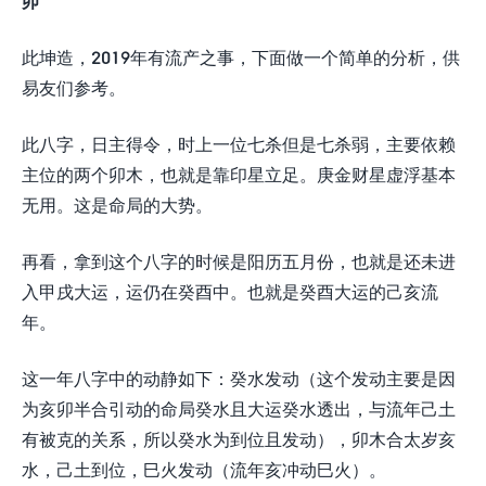
卯
此坤造，2019年有流产之事，下面做一个简单的分析，供
易友们参考。
此八字，日主得令，时上一位七杀但是七杀弱，主要依赖
主位的两个卯木，也就是靠印星立足。庚金财星虚浮基本
无用。这是命局的大势。
再看，拿到这个八字的时候是阳历五月份，也就是还未进
入甲戌大运，运仍在癸酉中。也就是癸酉大运的己亥流
年。
这一年八字中的动静如下：癸水发动（这个发动主要是因
为亥卯半合引动的命局癸水且大运癸水透出，与流年己土
有被克的关系，所以癸水为到位且发动），卯木合太岁亥
水，己土到位，巳火发动（流年亥冲动巳火）。