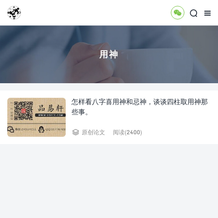



用神
怎样看八字喜用神和忌神，谈谈四柱取用神那
些事。

原创论文
阅读(2400)