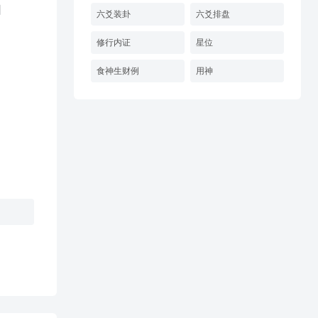
日
六爻装卦
六爻排盘
修行内证
星位
食神生财例
用神