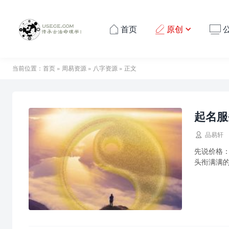
首页
原创




当前位置：
首页
»
周易资源
»
八字资源
» 正文
起名服

品易轩
先说价格：
头衔满满的