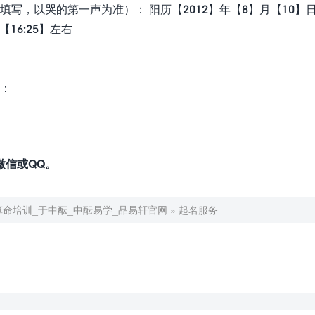
写，以哭的第一声为准）： 阳历【2012】年【8】月【10】
【16:25】左右
：
微信或QQ。
算命培训_于中酝_中酝易学_品易轩官网
»
起名服务