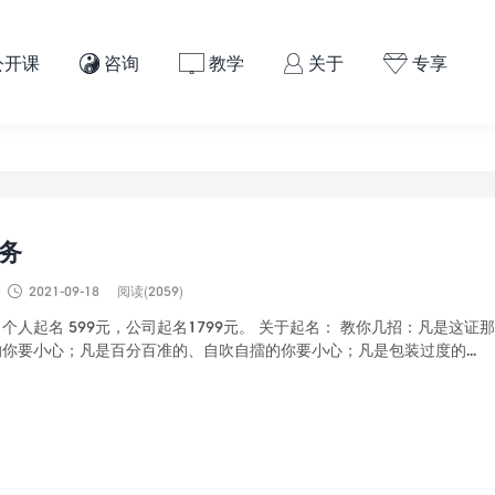
公开课
咨询
教学
关于
专享




务

2021-09-18
阅读(2059)
个人起名 599元，公司起名1799元。 关于起名： 教你几招：凡是这证
你要小心；凡是百分百准的、自吹自擂的你要小心；凡是包装过度的...