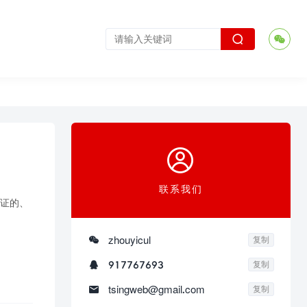



联系我们
那证的、

zhouyicul
复制

917767693
复制

tsingweb@gmail.com
复制