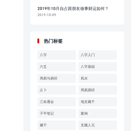
2019年10月自占跟朋友做事财运如何？
2019-10-09
热门标签
八字
八字入门
六爻
八字基础
周易与易经
风水
占卜
周易易经
三命通会
地支藏干
子平笔记
案例
藏干
支藏人元