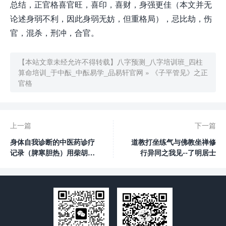
总结，正官格喜官旺，喜印，喜财，身强更佳（本文并无
论述身弱不利，因此身弱无妨，但重格局），忌比劫，伤
官，混杀，刑冲，合官。
【本站文章未经允许不得转载】
八字预测_八字培训班_四柱
算命培训_于中酝_中酝易学_品易轩官网
»
《子平管见》之正
官格
上一篇
下一篇
身体自我诊断的中医药诊疗
道教打坐练气与佛教坐禅修
记录（脾寒胆热）用柴胡桂
行异同之我见--了明居士
枝干姜汤。