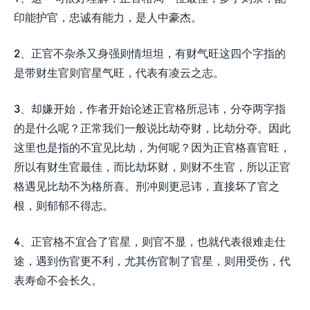
印能护官，忠诚有能力，是人中豪杰。
2、正官不杂杀又身强则情坦坦，有财气旺这四个字指的
是带财生官则官星气旺，代表有凌云之志。
3、却嫌开始，作者开始论述正官格所忌讳，分夺两字指
的是什么呢？正常我们一般说比劫夺财，比劫分夺。因此
这里也是指的不宜见比劫，为何呢？因为正官格喜官旺，
所以有财生官最佳，而比劫坏财，则财不生官，所以正官
格遇见比劫不为格所喜。刑冲则更忌讳，直接坏了官之
根，则郁郁不得志。
4、正官格不宜合了官星，则官不显，也就代表很难走仕
途，遇到伤官更不利，尤其伤官制了官星，则用受伤，代
表寿命不会长久。