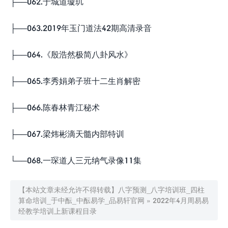
├──062.于城道璇玑
├──063.2019年玉门道法42期高清录音
├──064.《殷浩然极简八卦风水》
├──065.李秀娟弟子班十二生肖解密
├──066.陈春林青江秘术
├──067.梁炜彬滴天髓内部特训
└──068.一琛道人三元纳气录像11集
【本站文章未经允许不得转载】
八字预测_八字培训班_四柱
算命培训_于中酝_中酝易学_品易轩官网
»
2022年4月周易易
经教学培训上新课程目录