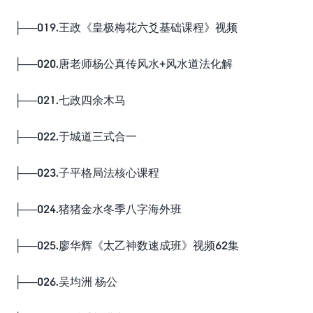
├──019.王政《皇极梅花六爻基础课程》视频
├──020.唐老师杨公真传风水+风水道法化解
├──021.七政四余木马
├──022.于城道三式合一
├──023.子平格局法核心课程
├──024.猪猪金水冬季八字海外班
├──025.廖华辉《太乙神数速成班》视频62集
├──026.吴均洲 杨公