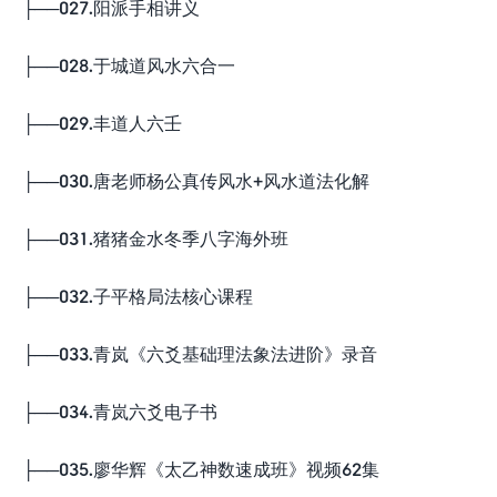
├──027.阳派手相讲义
├──028.于城道风水六合一
├──029.丰道人六壬
├──030.唐老师杨公真传风水+风水道法化解
├──031.猪猪金水冬季八字海外班
├──032.子平格局法核心课程
├──033.青岚《六爻基础理法象法进阶》录音
├──034.青岚六爻电子书
├──035.廖华辉《太乙神数速成班》视频62集