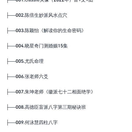
├──002.陈倍生妙派风水点穴
├──003.陈颖怡《解读你的生命密码》
├──004.晓星奇门测婚姻15集
├──005.尤氏命理
├──006.张老师六爻
├──007.朱坤老师《徽派七十二相面绝学》
├──008.高德臣盲派八字第三期秘诀班
├──009.何泳慧四柱八字