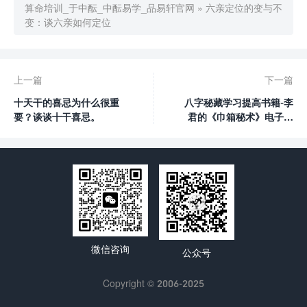
算命培训_于中酝_中酝易学_品易轩官网
»
六亲定位的变与不
变：谈六亲如何定位
上一篇
下一篇
十天干的喜忌为什么很重
八字秘藏学习提高书籍-李
要？谈谈十干喜忌。
君的《巾箱秘术》电子版
PDF下载
微信咨询
公众号
Copyright © 2006-2025