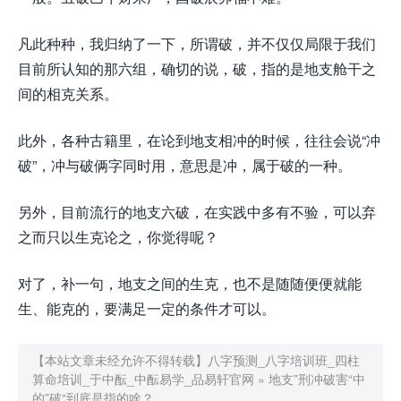
凡此种种，我归纳了一下，所谓破，并不仅仅局限于我们
目前所认知的那六组，确切的说，破，指的是地支舱干之
间的相克关系。
此外，各种古籍里，在论到地支相冲的时候，往往会说“冲
破”，冲与破俩字同时用，意思是冲，属于破的一种。
另外，目前流行的地支六破，在实践中多有不验，可以弃
之而只以生克论之，你觉得呢？
对了，补一句，地支之间的生克，也不是随随便便就能
生、能克的，要满足一定的条件才可以。
【本站文章未经允许不得转载】
八字预测_八字培训班_四柱
算命培训_于中酝_中酝易学_品易轩官网
»
地支”刑冲破害“中
的”破“到底是指的啥？