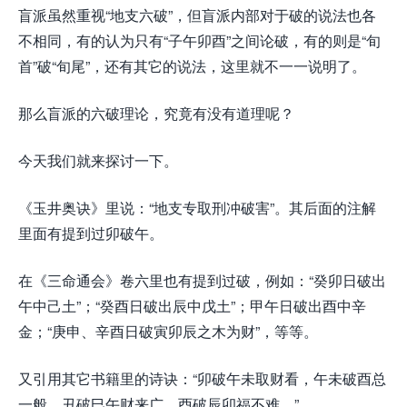
盲派虽然重视“地支六破”，但盲派内部对于破的说法也各
不相同，有的认为只有“子午卯酉”之间论破，有的则是“旬
首”破“旬尾”，还有其它的说法，这里就不一一说明了。
那么盲派的六破理论，究竟有没有道理呢？
今天我们就来探讨一下。
《玉井奥诀》里说：“地支专取刑冲破害”。其后面的注解
里面有提到过卯破午。
在《三命通会》卷六里也有提到过破，例如：“癸卯日破出
午中己土”；“癸酉日破出辰中戊土”；甲午日破出酉中辛
金；“庚申、辛酉日破寅卯辰之木为财”，等等。
又引用其它书籍里的诗诀：“卯破午未取财看，午未破酉总
一般。丑破巳午财来广，酉破辰卯福不难。”