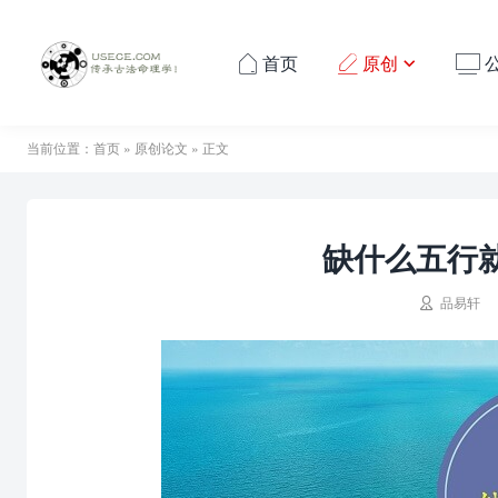
首页
原创




当前位置：
首页
»
原创论文
» 正文
缺什么五行

品易轩