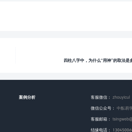
四柱八字中，为什么“用神”的取法是
案例分析
客服微信：
zhouyicul
微信公众号：
中酝易
客服邮箱：
tsingweb
结缘电话：
13045006