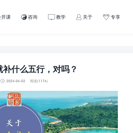
公开课
咨询
教学
关于
专享




就补什么五行，对吗？

2024-04-02
阅读(1174)