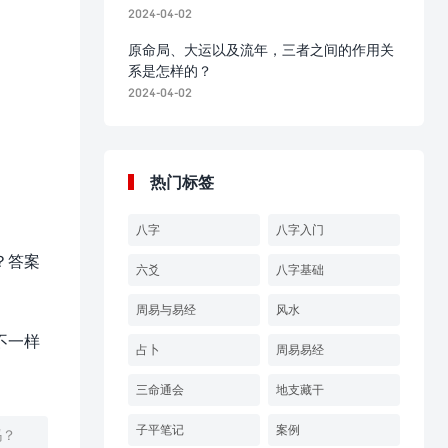
2024-04-02
原命局、大运以及流年，三者之间的作用关
系是怎样的？
2024-04-02
热门标签
八字
八字入门
？答案
六爻
八字基础
周易与易经
风水
不一样
占卜
周易易经
三命通会
地支藏干
子平笔记
案例
吗？