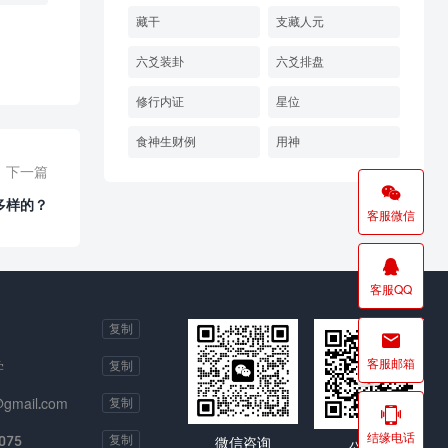
藏干
支藏人元
六爻装卦
六爻排盘
修行内证
星位
食神生财例
用神
下一篇

多样的？
客服微信

客服QQ
复制

客服邮箱
学
复制
@gmail.com
复制

结缘电话
075
复制
微信咨询
公众号