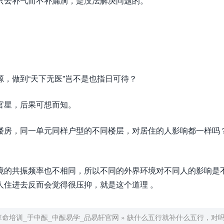
只去补气而不补漏洞，是没法解决问题的。
，做到“天下无医”岂不是也指日可待？
官星，后果可想而知。
楼房，同一单元同样户型的不同楼层，对居住的人影响都一样吗
境的共振频率也不相同，所以不同的外界环境对不同人的影响是
人住进去反而会觉得很压抑，就是这个道理 。
算命培训_于中酝_中酝易学_品易轩官网
»
缺什么五行就补什么五行，对