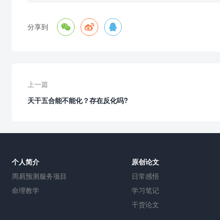



分享到
上一篇
天干五合能不能化？存在反化吗?
个人简介
原创论文
周易预测服务项目
日常感悟
命理教学
学习笔记
干货论文