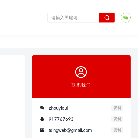



联系我们

zhouyicul
复制

917767693
复制

tsingweb@gmail.com
复制