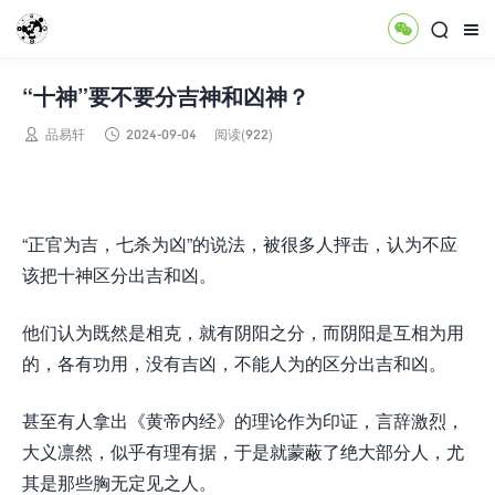



“十神”要不要分吉神和凶神？


品易轩
2024-09-04
阅读(922)
​“正官为吉，七杀为凶”的说法，被很多人抨击，认为不应
该把十神区分出吉和凶。
他们认为既然是相克，就有阴阳之分，而阴阳是互相为用
的，各有功用，没有吉凶，不能人为的区分出吉和凶。
甚至有人拿出《黄帝内经》的理论作为印证，言辞激烈，
大义凛然，似乎有理有据，于是就蒙蔽了绝大部分人，尤
其是那些胸无定见之人。