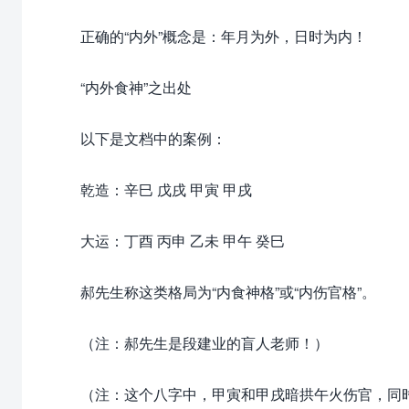
正确的“内外”概念是：年月为外，日时为内！
“内外食神”之出处
以下是文档中的案例：
乾造：辛巳 戊戌 甲寅 甲戌
大运：丁酉 丙申 乙未 甲午 癸巳
郝先生称这类格局为“内食神格”或“内伤官格”。
（注：郝先生是段建业的盲人老师！）
（注：这个八字中，甲寅和甲戌暗拱午火伤官，同时