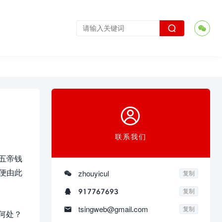



联系我们
五帝钱
便由此

zhouyicul
复制

917767693
复制

tsingweb@gmail.com
复制
何处？