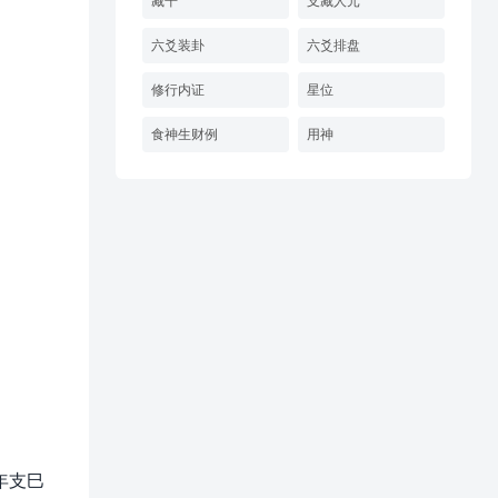
藏干
支藏人元
六爻装卦
六爻排盘
修行内证
星位
食神生财例
用神
年支巳