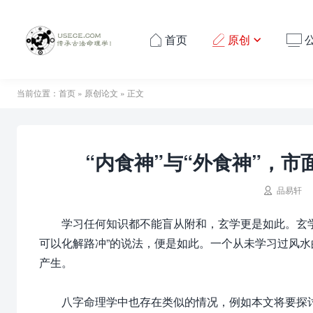
首页
原创




当前位置：
首页
»
原创论文
» 正文
“内食神”与“外食神”，

品易轩
学习任何知识都不能盲从附和，玄学更是如此。玄学
可以化解路冲”的说法，便是如此。一个从未学习过风
产生。
八字命理学中也存在类似的情况，例如本文将要探讨的