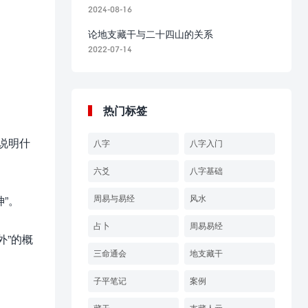
2024-08-16
论地支藏干与二十四山的关系
2022-07-14
热门标签
说明什
八字
八字入门
六爻
八字基础
周易与易经
风水
”。
占卜
周易易经
外”的概
三命通会
地支藏干
子平笔记
案例