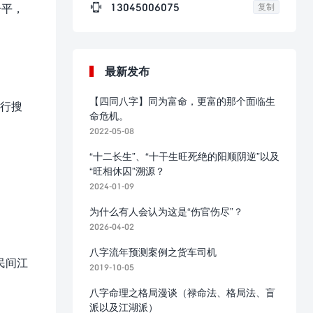

13045006075
子平，
复制
最新发布
【四同八字】同为富命，更富的那个面临生
自行搜
命危机。
2022-05-08
“十二长生”、“十干生旺死绝的阳顺阴逆”以及
“旺相休囚”溯源？
2024-01-09
为什么有人会认为这是“伤官伤尽”？
2026-04-02
八字流年预测案例之货车司机
民间江
2019-10-05
八字命理之格局漫谈（禄命法、格局法、盲
派以及江湖派）