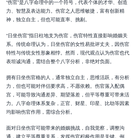
“伤官”是八字命理中的一个符号，代表个体的才华、创造
力、智慧及表达能力。伤官之人思维敏捷，富有创新精
神，独立自主，但也可能直率、挑剔。
“日坐伤官”指日柱地支为伤官，伤官特性直接影响婚姻关
系。传统命理认为，日坐伤官的女性易批评丈夫，因伤官
特性与传统女性形象相悖。然而，现代观点认为伤官也代
表坦诚沟通，需结合整个八字分析，非绝对负面。
拥有日坐伤官格的人，通常独立自主，思维活跃，有分析
力，但也可能对伴侣要求高，不愿依赖。伤官落入配偶
宫，可能导致沟通差异、期望落差，但平等尊重可带来活
力。八字命理体系复杂，正官、财星、印星、比劫等因素
均影响伤官作用，需综合分析。
面对日坐伤官可能带来的婚姻挑战，自我觉察，调整沟
通，建立平等尊重关系，发挥伤官积极作用是关键。例