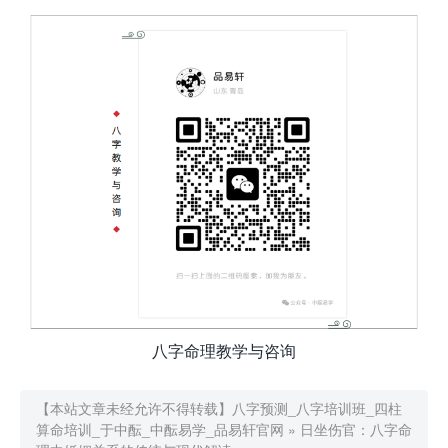
八字命理教学与咨询
【本站文章未经允许不得转载】
八字预测_八字培训班_四柱
算命培训_于中酝_中酝易学_品易轩官网
»
日坐伤官：八字命