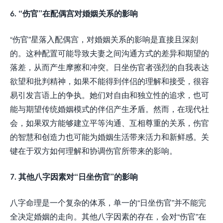
6. “伤官”在配偶宫对婚姻关系的影响
“伤官”星落入配偶宫，对婚姻关系的影响是直接且深刻
的。这种配置可能导致夫妻之间沟通方式的差异和期望的
落差，从而产生摩擦和冲突。日坐伤官者强烈的自我表达
欲望和批判精神，如果不能得到伴侣的理解和接受，很容
易引发言语上的争执。她们对自由和独立性的追求，也可
能与期望传统婚姻模式的伴侣产生矛盾。然而，在现代社
会，如果双方能够建立平等沟通、互相尊重的关系，伤官
的智慧和创造力也可能为婚姻生活带来活力和新鲜感。关
键在于双方如何理解和协调伤官所带来的影响。
7. 其他八字因素对“日坐伤官”的影响
八字命理是一个复杂的体系，单一的“日坐伤官”并不能完
全决定婚姻的走向。其他八字因素的存在，会对“伤官”在