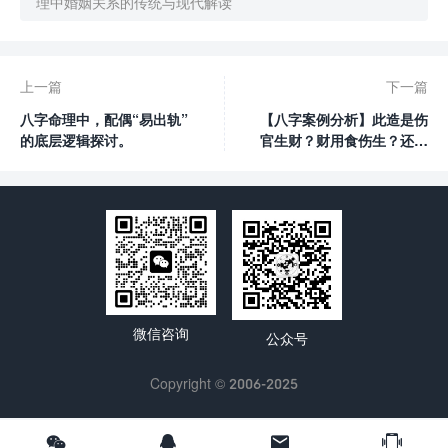
理中婚姻关系的传统与现代解读
上一篇
下一篇
八字命理中，配偶“易出轨”
【八字案例分析】此造是伤
的底层逻辑探讨。
官生财？财用食伤生？还是
食伤制煞？
微信咨询
公众号
Copyright © 2006-2025



