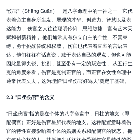
“伤官”（Shāng Guān），是八字命理中的十神之一，它代
表着命主自身所生发、展现的才华、创造力、智慧以及表
达能力
。伤官之人往往聪明伶俐，思维敏捷，富有艺术天
赋和创新精神
。他们通常具有独立自主的个性，不喜束
缚，勇于挑战传统和权威
。伤官也代表着直率的言语表
达，他们往往有话直说，敢于表达自己的观点，但也可能
因此显得尖锐、挑剔，甚至带有一定的叛逆性
。从五行生
克的角度来看，伤官是克制正官的，而正官在女性命理中
通常代表丈夫，这为理解“日坐伤官好骂夫”奠定了基础。
2.3 “日坐伤官”的含义
“日坐伤官”指的是在个体的八字命盘中，日柱的地支（即
配偶宫）正好是伤官星所代表的地支。这种配置意味着伤
官的特性直接影响着个体的婚姻关系和配偶宫的状态
。拥
有这种命格的人，其婚姻生活往往会受到伤官星特性的影