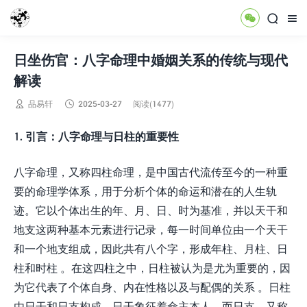



日坐伤官：八字命理中婚姻关系的传统与现代
解读


品易轩
2025-03-27
阅读(1477)
1. 引言：八字命理与日柱的重要性
八字命理，又称四柱命理，是中国古代流传至今的一种重
要的命理学体系，用于分析个体的命运和潜在的人生轨
迹。它以个体出生的年、月、日、时为基准，并以天干和
地支这两种基本元素进行记录，每一时间单位由一个天干
和一个地支组成，因此共有八个字，形成年柱、月柱、日
柱和时柱
。在这四柱之中，日柱被认为是尤为重要的，因
为它代表了个体自身、内在性格以及与配偶的关系
。日柱
由日干和日支构成，日干象征着命主本人，而日支，又称