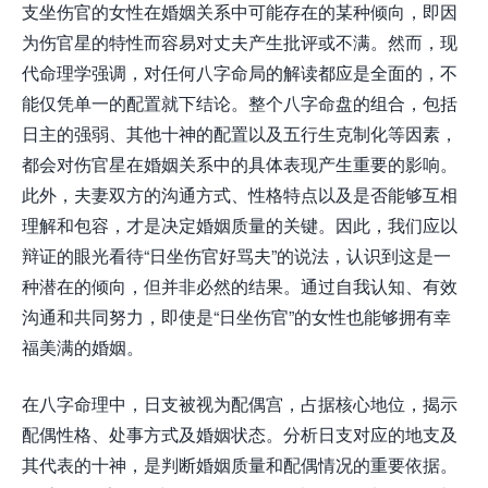
支坐伤官的女性在婚姻关系中可能存在的某种倾向，即因
为伤官星的特性而容易对丈夫产生批评或不满。然而，现
代命理学强调，对任何八字命局的解读都应是全面的，不
能仅凭单一的配置就下结论。整个八字命盘的组合，包括
日主的强弱、其他十神的配置以及五行生克制化等因素，
都会对伤官星在婚姻关系中的具体表现产生重要的影响。
此外，夫妻双方的沟通方式、性格特点以及是否能够互相
理解和包容，才是决定婚姻质量的关键。因此，我们应以
辩证的眼光看待“日坐伤官好骂夫”的说法，认识到这是一
种潜在的倾向，但并非必然的结果。通过自我认知、有效
沟通和共同努力，即使是“日坐伤官”的女性也能够拥有幸
福美满的婚姻。
在八字命理中，日支被视为配偶宫，占据核心地位，揭示
配偶性格、处事方式及婚姻状态。分析日支对应的地支及
其代表的十神，是判断婚姻质量和配偶情况的重要依据。