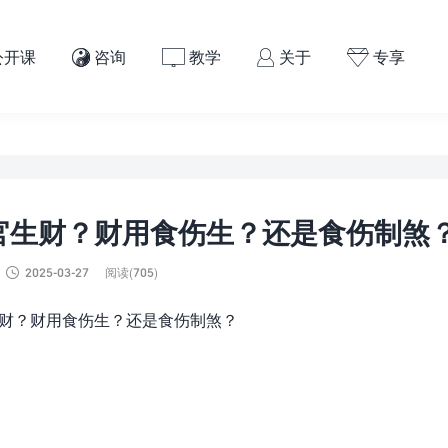
公开课
咨询
教学
关于
专享




官生财？财用食伤生？还是食伤制煞

2025-03-27
阅读(705)