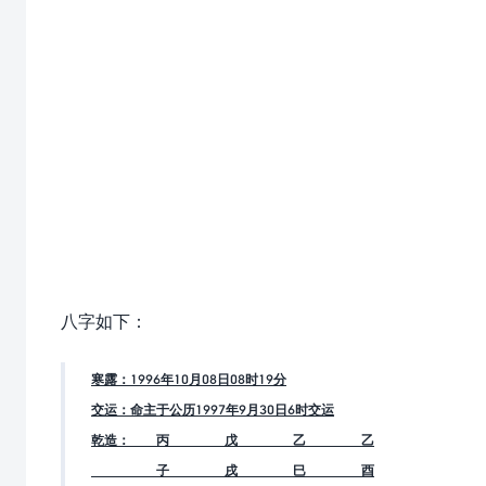
八字如下：
寒露：1996年10月08日08时19分
交运：命主于公历1997年9月30日6时交运
乾造： 丙 戊 乙 乙
子 戌 巳 酉