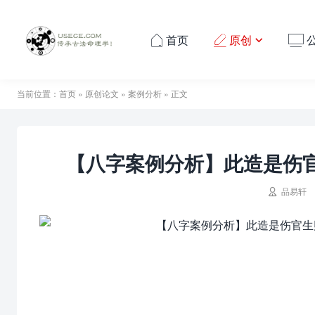
首页
原创




当前位置：
首页
»
原创论文
»
案例分析
» 正文
【八字案例分析】此造是伤

品易轩