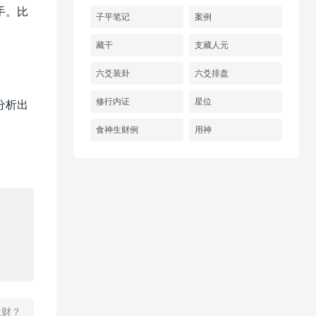
手。比
子平笔记
案例
藏干
支藏人元
六爻装卦
六爻排盘
修行内证
星位
分析出
食神生财例
用神
生财？