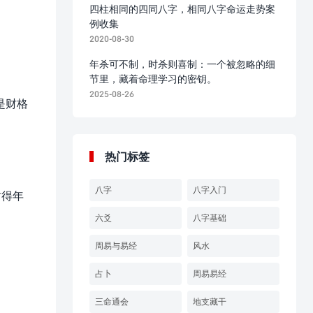
四柱相同的四同八字，相同八字命运走势案
例收集
2020-08-30
年杀可不制，时杀则喜制：一个被忽略的细
节里，藏着命理学习的密钥。
2025-08-26
是财格
热门标签
八字
八字入门
财得年
六爻
八字基础
周易与易经
风水
占卜
周易易经
。
三命通会
地支藏干