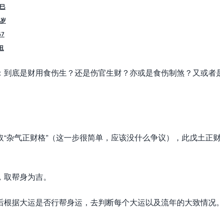
巳
岁
7
丑
：到底是财用食伤生？还是伤官生财？亦或是食伤制煞？又或者
“
杂气正财格”（这一步很简单，应该没什么争议），此戊土正
，取帮身为吉。
后根据大运是否行帮身运，去判断每个大运以及流年的大致情况