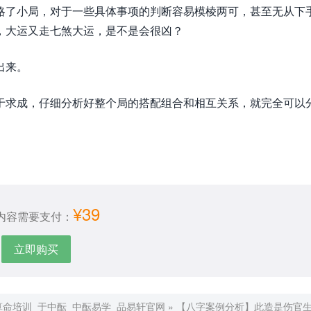
略了小局，对于一些具体事项的判断容易模棱两可，甚至无从下
，大运又走七煞大运，是不是会很凶？
出来。
于求成，仔细分析好整个局的搭配组合和相互关系，就完全可以
¥39
内容需要支付：
立即购买
算命培训_于中酝_中酝易学_品易轩官网
»
【八字案例分析】此造是伤官