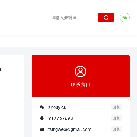



？
联系我们

zhouyicul
复制

917767693
复制

tsingweb@gmail.com
复制