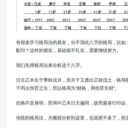
大运：己亥 庚子 辛丑 壬寅 癸卯 甲辰 乙
1岁 11岁 21岁 31岁 41岁 51岁 61
始于：1997 2007 2017 2027 2037 2047 205
流年： 丁丑 丁亥 丁酉 丁未 丁巳 丁卯 丁
有很多学习格局法的易友，分不清此八字的格局，比如
配印？这样的朋友，基础很不扎实，需要继续努力。
我们先用格局法来分析这个八字。
日主乙木生于季秋戌月，而月干又透出正财戊土，格局取
干丙火伤官之生，所以格局为“
财格，用伤官生财”。
此格不宜身弱，而局中乙木日主偏弱，故而最喜行印运
传统的格局法，大概就分析到这里，也就差不多了，然