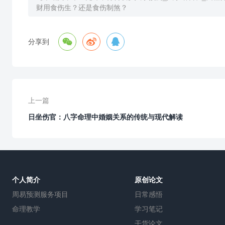
财用食伤生？还是食伤制煞？



分享到
上一篇
日坐伤官：八字命理中婚姻关系的传统与现代解读
个人简介
原创论文
周易预测服务项目
日常感悟
命理教学
学习笔记
干货论文