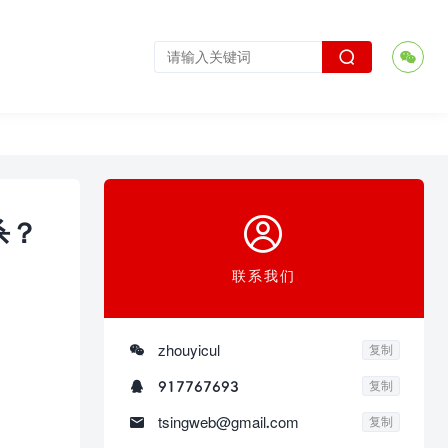



杀？
联系我们

zhouyicul
复制

917767693
复制

tsingweb@gmail.com
复制