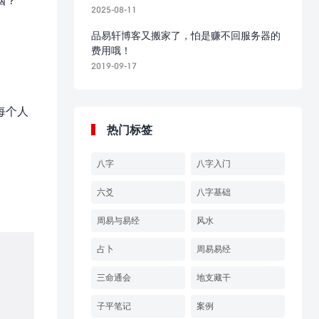
2025-08-11
品易轩博客又搬家了，怕是赚不回服务器的
费用哦！
2019-09-17
每个人
热门标签
八字
八字入门
六爻
八字基础
周易与易经
风水
占卜
周易易经
三命通会
地支藏干
子平笔记
案例