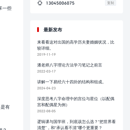

13045006075
复制
享一些
最新发布
来看看这对出国的高学历夫妻婚姻状况，比
较详细。
2019-11-19
潘老师八字理论方法学习笔记之前言
2022-03-17
讲解一下易经六十四卦的结构和组成。
2024-04-23
深度思考八字命理中的宫位与星位（以配偶
宫和配偶星为例）
不是有
2022-08-05
逻辑课与国学班，到底该怎么选？“把世界看
清楚”，和“承认看不清”哪个更重要？
姻？