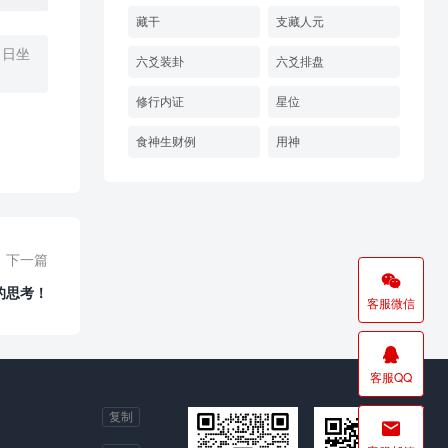
藏干
支藏人元
？日坐
六爻装卦
六爻排盘
修行内证
星位
食神生财例
用神
下一篇

的思考！
客服微信

客服QQ
复制
