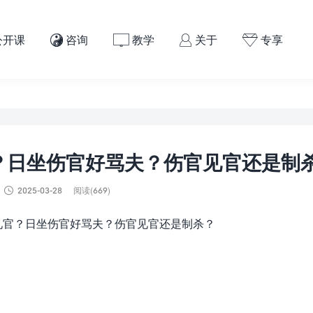
公开课
咨询
教学
关于
专享




？日坐伤官好骂夫？伤官见官还是制

2025-03-28
阅读(669)