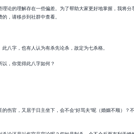
些理论的理解存在一些偏差。为了帮助大家更好地掌握，我将分
费的，请移步到社群中查看。
。此八字，也有人认为有杀先论杀，故定为七杀格。
所以，你觉得此八字如何？
的伤官，又居于日主坐下，会不会“好骂夫”呢（婚姻不顺）？
制杀论还是以伤官见官论呢？假如是制杀，会不会反而有利于婚