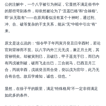
公的注解中，一个八字被引为例证，它显然不满足俗书中
的那些苛刻条件，却依然被论为了“丑遥巳格”和“合禄格”。
即“从无取有”——在原局看似没有某个十神时，通过刑、
冲、合、破等复杂的干支关系，能从“无”中暗中引出“有”
来。
原文是这么说的：“假令甲子年丙寅月癸丑日辛酉时，若论
官则背禄而不贫。以八字内外三元无戊，兼正月土死，其
背禄明矣。却被寅刑巳，丑破巳，甲子遥克于巳，而巳内
有丙戊被刑破，破而飞走出巳，三合就马，巳酉丑月三
合，丙就辛酉，戊就癸丑而合癸，癸以戊为官印，此乃无
合有合也。故后学难知，诚也，信也。”
显然，在徐子平的眼里，满足“特殊格局”不一定非得满足
如此多的条件。