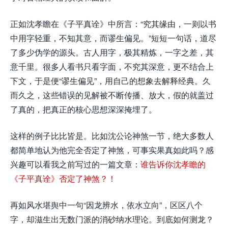
正如沈孝瞻在《子平真诠》中所言：“究其缘由，一则以书
中用字轻重，不知其意，而谬生偏见。”短短一句话，道尽
了多少伪学的源头。古人用字，极其精炼，一字之差，其
意千里。很多人看书只看字面，不究其深意，更不结合上
下文，于是便“谬生偏见”，用自己的想象去解释经典。久
而久之，这些错误的见解被不断传播、放大，假的就盖过
了真的，把真正的核心思想深深掩埋了。
这样的例子比比皆是。比如沈公论神煞一节，绝大多数人
都简单地认为他完全否定了神煞，可事实果真如此吗？感
兴趣可以看我之前写过的一篇文章：
谁告诉你沈孝瞻的
《子平真诠》否定了神煞？！
再如风水堪舆中一句“因龙辨水，依水立向”，区区八个
字，却滋生出无数门派的消砂纳水理论。到底如何测龙？