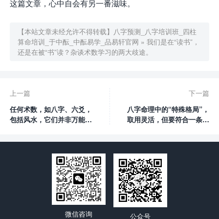
这篇文章，心中自会有另一番滋味。
【本站文章未经允许不得转载】
八字预测_八字培训班_四柱
算命培训_于中酝_中酝易学_品易轩官网
»
我们是在“读书”，
还是在被“书”读？杂谈术数学习的两大歧途。
上一篇
下一篇
任何术数，如八字、六爻，
八字命理中的“特殊格局”，
包括风水，它们并非万能
取用灵活，但要符合一条重
的！预测的范围是有边界
要的主线。
的！
微信咨询
公众号