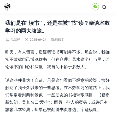



我们是在“读书”，还是在被“书”读？杂谈术数
学习的两大歧途。


品易轩
2025-09-24
阅读(535)
昨天，有人留言，质疑我读书可能并不多。坦白说，我确
实不敢称自己博览群书，但在命理、风水这个行当里，若
论读书的用心和深度，我自问不输于多数人。
说这些并非为了自证。只是这句看似不经意的质疑，恰好
触动了我长久以来的一些思考。在术数学习的道路上，我
们常常看到两种景象：一些朋友的书柜琳琅满目，书籍崭
新如初，美其名曰“爱护”；而另一些人的案头，或许只有
寥寥几本经典，却早已被翻得书页卷边、字迹模糊。