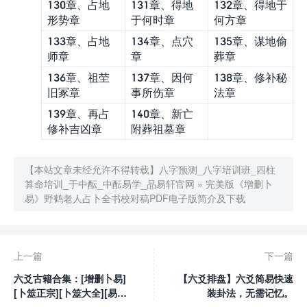
130章、占地
131章、得地
132章、得地于
形势章
于何时章
何方章
133章、占地
134章、点穴
135章、谋地偷
师章
章
葬章
136章、祖茔
137章、因何
138章、修补秘
旧冢章
事所伤章
法章
139章、再占
140章、新亡
修补吉凶章
附葬祖墓章
【本站文章未经允许不得转载】
八字预测_八字培训班_四柱
算命培训_于中酝_中酝易学_品易轩官网
»
完美版《增删卜
易》野鹤老人占卜全书校对稿PDF电子版简介及下载
上一篇
下一篇
六爻古籍合集：[增删卜易]
【六爻排盘】六爻简易快速
[卜筮正宗][卜筮大全][易林
装卦法，无需记忆。