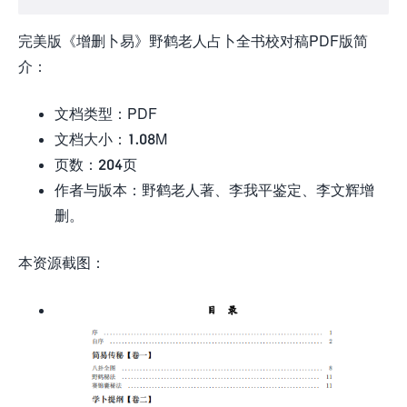
完美版《增删卜易》野鹤老人占卜全书校对稿PDF版简
介：
文档类型：PDF
文档大小：1.08M
页数：204页
作者与版本：野鹤老人著、李我平鉴定、李文辉增
删。
本资源截图：