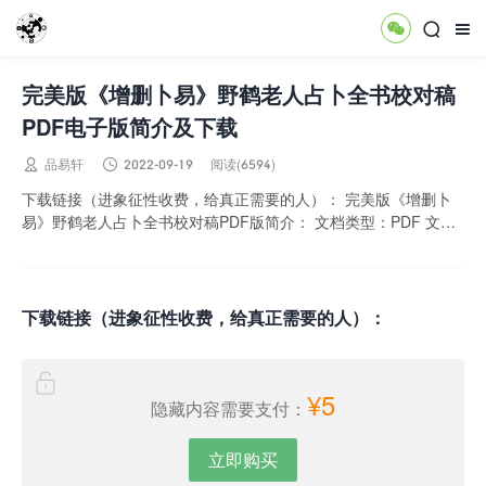



完美版《增删卜易》野鹤老人占卜全书校对稿
PDF电子版简介及下载


品易轩
2022-09-19
阅读(6594)
下载链接（进象征性收费，给真正需要的人）： 完美版《增删卜
易》野鹤老人占卜全书校对稿PDF版简介： 文档类型：PDF 文档
大小：1.08M 页数：204页 作者...
下载链接（进象征性收费，给真正需要的人）：
¥5
隐藏内容需要支付：
立即购买