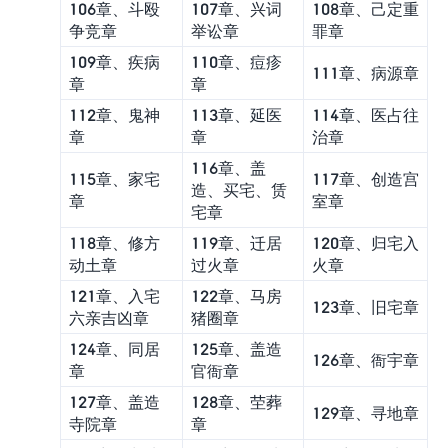
106章、斗殴
107章、兴词
108章、己定重
争竞章
举讼章
罪章
109章、疾病
110章、痘疹
111章、病源章
章
章
112章、鬼神
113章、延医
114章、医占往
章
章
治章
116章、盖
115章、家宅
117章、创造宫
造、买宅、赁
章
室章
宅章
118章、修方
119章、迁居
120章、归宅入
动土章
过火章
火章
121章、入宅
122章、马房
123章、旧宅章
六亲吉凶章
猪圈章
124章、同居
125章、盖造
126章、衙宇章
章
官衙章
127章、盖造
128章、茔葬
129章、寻地章
寺院章
章