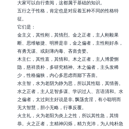
大家可以自行查阅，这都属于基础的知识。
五行之于性格，肯定也是对应着五种不同的性格特
征。
它们是：
金主义，其性刚，其情烈。金之正者，主人刚毅果
断、思维敏捷、明辨是非，金之偏者，主性刚好杀，
有勇无谋、或刻薄内毒、吝啬贪婪。
木主仁，其性直，其情和。木之正者，主人博爱恻
隐，慈祥质朴，多研究精神。木之偏者，主头发稀
少，性格偏狭，内心多思虑而鄙下吝啬。
水主智，水为老阴为静为思，所以其性聪，其情善。
水之正者，主人足智多谋、学识过人、言语清和。水
之偏者，太过则主好说是非, 飘荡贪淫，有小聪明而
无大智慧，胆小无略，行事反覆。
火主礼，火为老阳为炎上之性，所以其性急，其情
恭。火之正者，主精神闪烁，精力充沛，为人纯朴急