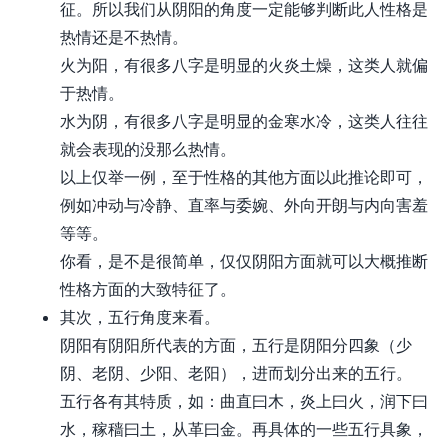
征。所以我们从阴阳的角度一定能够判断此人性格是
热情还是不热情。
火为阳，有很多八字是明显的火炎土燥，这类人就偏
于热情。
水为阴，有很多八字是明显的金寒水冷，这类人往往
就会表现的没那么热情。
以上仅举一例，至于性格的其他方面以此推论即可，
例如冲动与冷静、直率与委婉、外向开朗与内向害羞
等等。
你看，是不是很简单，仅仅阴阳方面就可以大概推断
性格方面的大致特征了。
其次，五行角度来看。
阴阳有阴阳所代表的方面，五行是阴阳分四象（少
阴、老阴、少阳、老阳），进而划分出来的五行。
五行各有其特质，如：曲直曰木，炎上曰火，润下曰
水，稼穑曰土，从革曰金。再具体的一些五行具象，