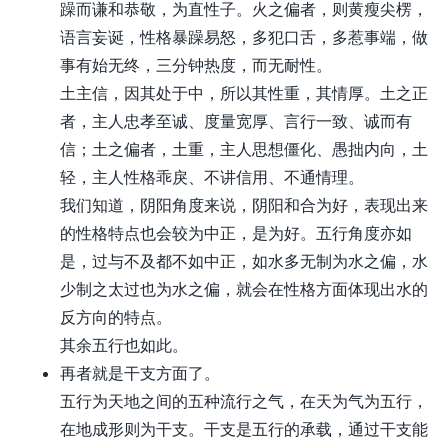
躁而谦和恭敬，为直性子。火之偏者，则黄瘦尖楞，
语言妄诞，性格暴躁易怒，多犯口舌，多惹事端，做
事有始无终，三分钟热度，而无耐性。
土主信，因其处于中，所以其性重，其情厚。土之正
者，主人忠孝至诚、度量宽厚、言行一致、诚而有
信；土之偏者，土重，主人思想僵化、愚拙内向，土
轻，主人性格乖戾、不讲信用、不通情理。
我们知道，阴阳角度来说，阴阳和合为好，表现出来
的性格特点也会较为中正，是为好。五行角度亦如
是，过与不及都不如中正，如水多无制为水之偏，水
少制之太过也为水之偏，就会在性格方面体现出水的
反方向的特点。
其余五行也如此。
再者就是干支方面了。
五行为天地之间的五种流行之气，在天为气为五行，
在地成形则为干支。干支是五行的承载，通过干支能