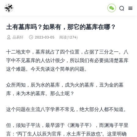



土有墓库吗？如果有，那它的墓库在哪？


品易轩
2023-03-05
阅读(1274)
十二地支中，墓库就占了四个位置，占据了三分之一。八
字中不见墓库的人估计很少，所以我们有必要搞清楚墓库
这个难题。今天先谈这个简单的问题。
众所周知，辰为水的墓库，戌为火的墓库，丑为金的墓
库，未为木的墓库。那么土呢？
这个问题在主流八字学界不常见，绝大部分人都不知道。
但，须知子平法，最早源于《渊海子平》，而渊海子平里
言：“丙丁生人以辰为官库，水土库于辰故也”。这里明确