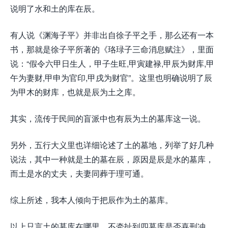
说明了水和土的库在辰。
有人说《渊海子平》并非出自徐子平之手，那么还有一本
书，那就是徐子平所著的《珞琭子三命消息赋注》，里面
说：“假令六甲日生人，甲子生旺,甲寅建禄,甲辰为财库,甲
午为妻财,甲申为官印,甲戌为财官”。这里也明确说明了辰
为甲木的财库，也就是辰为土之库。
其实，流传于民间的盲派中也有辰为土的墓库这一说。
另外，五行大义里也详细论述了土的墓地，列举了好几种
说法，其中一种就是土的墓在辰，原因是辰是水的墓库，
而土是水的丈夫，夫妻同葬于理可通。
综上所述，我本人倾向于把辰作为土的墓库。
以上只言土的墓库在哪里，不牵扯到四墓库是否喜刑冲，