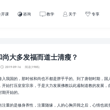
公开课
咨询
教学
关于
专享




和尚大多发福而道士清瘦？

2019-09-16
阅读(1985)
传入我国的，那时候和尚也不都是胖乎乎的。到了唐朝时期，国
，开始打压皇室宗亲，于是大力发展佛教以此遏制道教的发展，
时期开始的。
尚注重的是修身养性，注重随缘，人的心胸开阔之后，心情也就