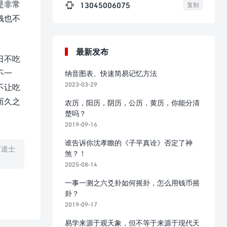
是非常

13045006075
复制
钱也不
最新发布
日不吃
不一
纳音图表、快速简易记忆方法
2023-03-29
不让吃
而久之
农历，阳历，阴历，公历，黄历，你能分清
楚吗？
2019-09-16
谁告诉你沈孝瞻的《子平真诠》否定了神
而道士
煞？！
2025-08-14
一事一测之六爻卦如何摇卦，怎么用钱币摇
卦？
2019-09-17
易学来源于观天象，但不等于来源于现代天