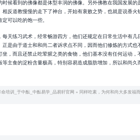
的时候看到的佛像都是体型丰润的佛像。另外佛教在我国发展的
。相反道教慢慢的走下了神台，开始有衰败之势，也就是说香火
肯定可以吃的饱一些。
，每天练习武术，经常畅游四方，他们还规定在日常生活中有几
。正是由于道士和和尚二者诉求点不同，因而他们修炼的方式也
打坐，而且还禁止吃荤腥之类的食物，他们基本没有任何运动，
饭等主食的淀粉含量极高，特别容易造成脂肪增加，所以和尚久
算命培训_于中酝_中酝易学_品易轩官网
»
同样吃素，为何和尚大多发福