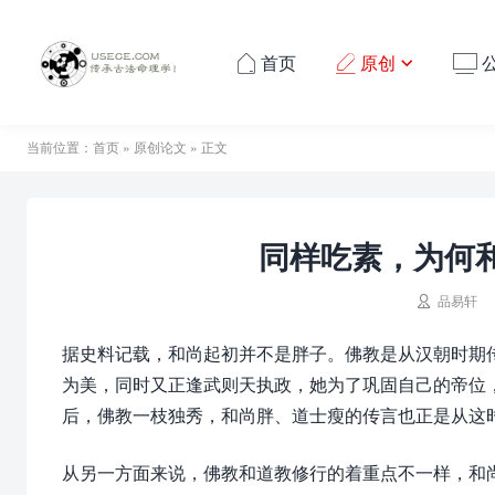
首页
原创




当前位置：
首页
»
原创论文
» 正文
同样吃素，为何

品易轩
据史料记载，和尚起初并不是胖子。佛教是从汉朝时期
为美，同时又正逢武则天执政，她为了巩固自己的帝位
后，佛教一枝独秀，和尚胖、道士瘦的传言也正是从这
从另一方面来说，佛教和道教修行的着重点不一样，和