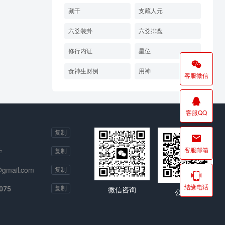
藏干
支藏人元
六爻装卦
六爻排盘
修行内证
星位

食神生财例
用神
客服微信

客服QQ
复制

客服邮箱
学
复制
@gmail.com
复制

结缘电话
075
复制
微信咨询
公众号