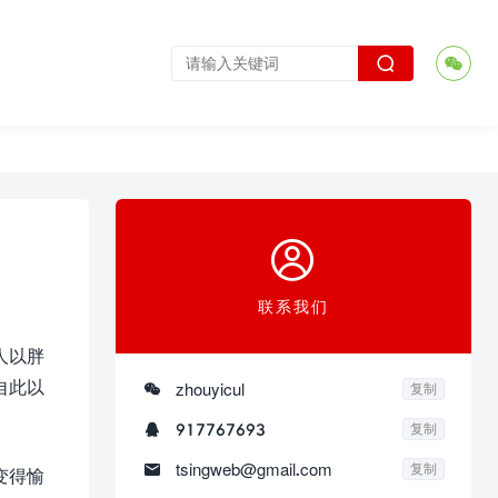



联系我们
人以胖
自此以

zhouyicul
复制

917767693
复制

tsingweb@gmail.com
复制
变得愉