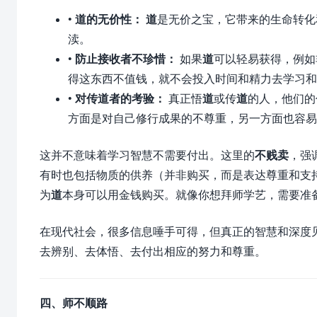
•
道的无价性：
道
是无价之宝，它带来的生命转化
渎。
•
防止接收者不珍惜：
如果
道
可以轻易获得，例如
得这东西不值钱，就不会投入时间和精力去学习和
•
对传道者的考验：
真正悟
道
或传
道
的人，他们的
方面是对自己修行成果的不尊重，另一方面也容易
这并不意味着学习智慧不需要付出。这里的
不贱卖
，强
有时也包括物质的供养（并非购买，而是表达尊重和支
为
道
本身可以用金钱购买。就像你想拜师学艺，需要准
在现代社会，很多信息唾手可得，但真正的智慧和深度
去辨别、去体悟、去付出相应的努力和尊重。
四、
师不顺路