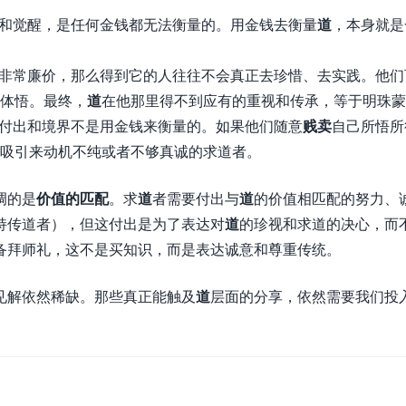
和觉醒，是任何金钱都无法衡量的。用金钱去衡量
道
，本身就是
非常廉价，那么得到它的人往往不会真正去珍惜、去实践。他们
体悟。最终，
道
在他那里得不到应有的重视和传承，等于明珠蒙
付出和境界不是用金钱来衡量的。如果他们随意
贱卖
自己所悟所
吸引来动机不纯或者不够真诚的求道者。
调的是
价值的匹配
。求
道
者需要付出与
道
的价值相匹配的努力、
持传道者），但这付出是为了表达对
道
的珍视和求道的决心，而
备拜师礼，这不是买知识，而是表达诚意和尊重传统。
见解依然稀缺。那些真正能触及
道
层面的分享，依然需要我们投