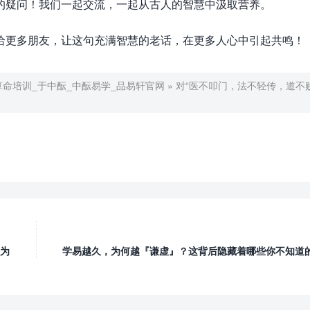
的疑问！我们一起交流，一起从古人的智慧中汲取营养。
给更多朋友，让这句充满智慧的老话，在更多人心中引起共鸣！
算命培训_于中酝_中酝易学_品易轩官网
»
对“医不叩门，法不轻传，道不
人为
学易越久，为何越『谦虚』？这背后隐藏着哪些你不知道