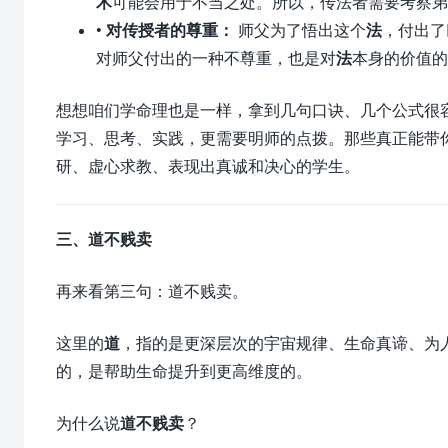
术
可能会用于不当之处。所以，传法者需要考察弟
•
对传授者的尊重：
师父为了悟出这个
法
，付出了
对师父付出的一种不尊重，也是对
法
本身的价值的
想想咱们学命理也是一样，拿到几句口诀、几个公式很
学习、思考、实践，更需要明师的点拨。那些真正能带
研、虚心求教、表现出真诚和决心的学生。
三、
道不贱卖
再来看第三句：道不贱卖。
这里的
道
，指的是更深层次的宇宙规律、生命真谛、为
的，是帮助生命提升到更高维度的。
为什么说
道不贱卖
？