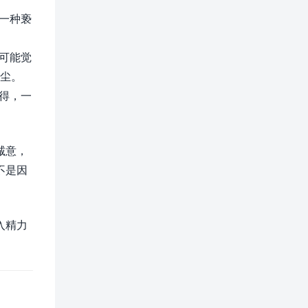
一种亵
可能觉
尘。
得，一
诚意，
不是因
入精力