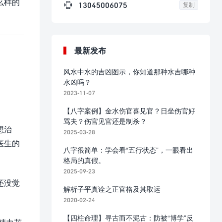
么样的

13045006075
复制
最新发布
风水中水的吉凶图示，你知道那种水吉哪种
水凶吗？
2023-11-07
【八字案例】金水伤官喜见官？日坐伤官好
骂夫？伤官见官还是制杀？
想治
2025-03-28
医生的
八字很简单：学会看“五行状态”，一眼看出
格局的真假。
2025-09-23
还没觉
解析子平真诠之正官格及其取运
2020-02-24
【四柱命理】寻古而不泥古：防被“博学”反