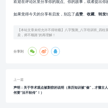
欢迎在评论区里分享你的观点、你的故事，或者提出你
如果觉得今天的分享有启发，别忘了
点赞
、
收藏
、
转发
【本站文章未经允许不得转载】
八字预测_八字培训班_四柱
卖，师不顺路”的再理解！



分享到
上一篇
声明：关于学术观点被剽窃的说明（亲历知识被“偷”，才懂古
何要“法不轻传”！）