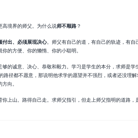
更高境界的师父。为什么说
师不顺路
？
须付出、必须展现决心
。师父有自己的道，有自己的轨迹，有自
就你的方便、你的懒惰、你的小聪明。
足够的诚意、决心、恭敬和毅力。学习是学生的本分，求师是学
父的路径都不愿意，那说明他求学的愿望并不强烈，或者还没理解
的方向。
背你上山。路得自己走。求师父指引，但走上师父指明的道路，