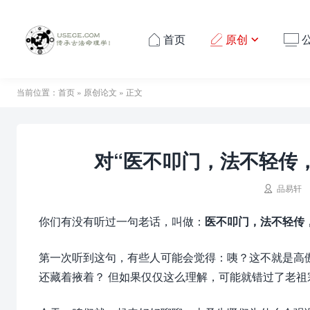
首页
原创




当前位置：
首页
»
原创论文
» 正文
对“医不叩门，法不轻传

品易轩
你们有没有听过一句老话，叫做：
医不叩门，法不轻传
第一次听到这句，有些人可能会觉得：咦？这不就是高
还藏着掖着？ 但如果仅仅这么理解，可能就错过了老