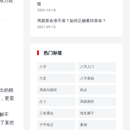
精力花
噬
2024-10-18
周易算命准不准？如何正确看待算命？
2021-09-15
热门标签
八字
八字入门
六爻
八字基础
出的精
周易与易经
风水
，更需
占卜
周易易经
三命通会
地支藏干
解不
了某些
子平笔记
案例