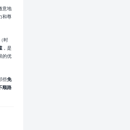
随意地
力和尊
（时
槛
，是
限的优
那些
免
不顺路