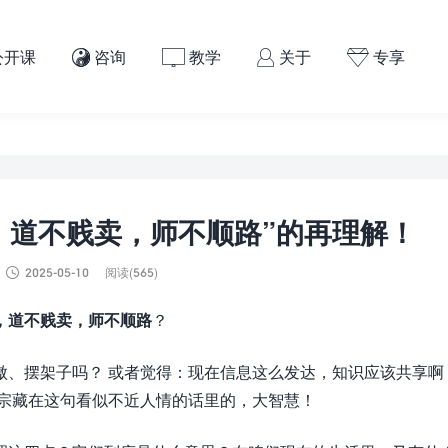
公开课
咨询
教学
关于
专享




，道不贱卖，师不顺路”的再理解！

2025-05-10
阅读(565)
，道不贱卖，师不顺路
？
傲、摆架子吗？ 或者觉得：现在信息这么发达，知识应该共享啊
祖宗藏在这句看似不近人情的话里的，大智慧！