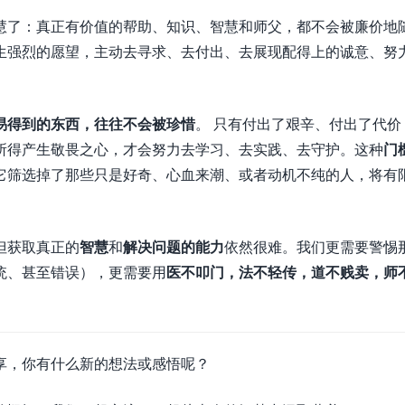
慧了：真正有价值的帮助、知识、智慧和师父，都不会被廉价地
生强烈的愿望，主动去寻求、去付出、去展现配得上的诚意、努
易得到的东西，往往不会被珍惜
。 只有付出了艰辛、付出了代价
所得产生敬畏之心，才会努力去学习、去实践、去守护。这种
门
它筛选掉了那些只是好奇、心血来潮、或者动机不纯的人，将有
但获取真正的
智慧
和
解决问题的能力
依然很难。我们更需要警惕
统、甚至错误），更需要用
医不叩门，法不轻传，道不贱卖，师
享，你有什么新的想法或感悟呢？