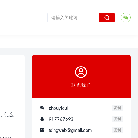



联系我们

zhouyicul
复制
，怎么

917767693
复制

tsingweb@gmail.com
复制