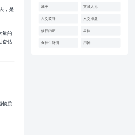
藏干
支藏人元
去，是
六爻装卦
六爻排盘
修行内证
星位
大量的
勤奋钻
食神生财例
用神
越物质