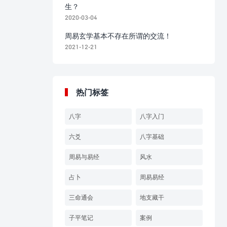
生？
2020-03-04
周易玄学基本不存在所谓的交流！
2021-12-21
热门标签
八字
八字入门
六爻
八字基础
周易与易经
风水
占卜
周易易经
三命通会
地支藏干
子平笔记
案例