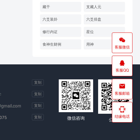
藏干
支藏人元
六爻装卦
六爻排盘
修行内证
星位

食神生财例
用神
客服微信

客服QQ
复制

客服邮箱
学
复制
@gmail.com
复制

结缘电话
075
复制
微信咨询
公众号