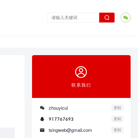



联系我们

zhouyicul
复制

917767693
复制

tsingweb@gmail.com
复制