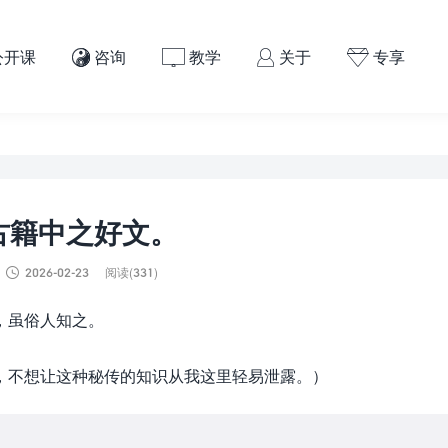
公开课
咨询
教学
关于
专享




古籍中之好文。

2026-02-23
阅读(331)
，虽俗人知之。
，不想让这种秘传的知识从我这里轻易泄露。）