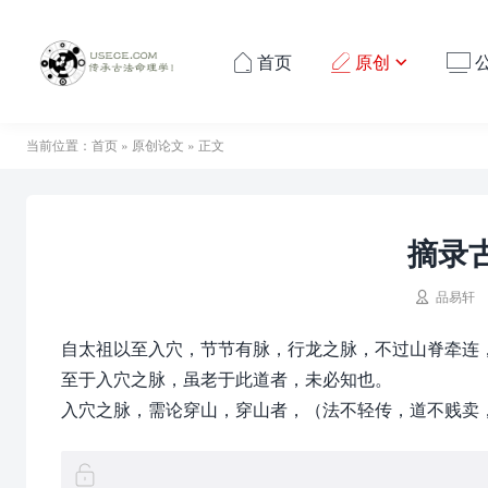
首页
原创




当前位置：
首页
»
原创论文
» 正文
摘录

品易轩
自太祖以至入穴，节节有脉，行龙之脉，不过山脊牵连
至于入穴之脉，虽老于此道者，未必知也。
入穴之脉，需论穿山，穿山者，（法不轻传，道不贱卖