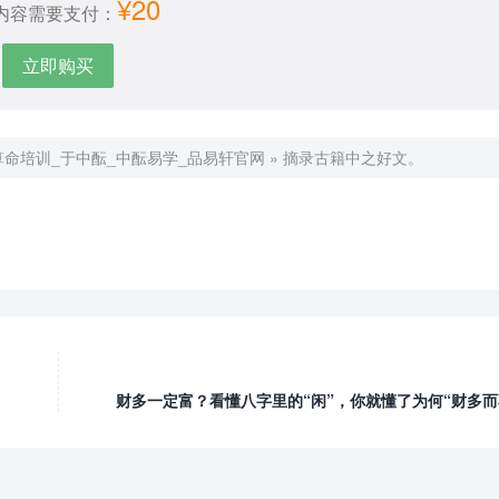
¥20
内容需要支付：
立即购买
算命培训_于中酝_中酝易学_品易轩官网
»
摘录古籍中之好文。
财多一定富？看懂八字里的“闲”，你就懂了为何“财多而