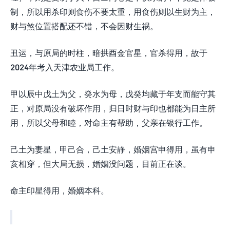
制，所以用杀印则食伤不要太重，用食伤则以生财为主，
财与煞位置搭配还不错，不会因财生祸。
丑运，与原局的时柱，暗拱酉金官星，官杀得用，故于
2024年考入天津农业局工作。
甲以辰中戊土为父，癸水为母，戊癸均藏于年支而能守其
正，对原局没有破坏作用，归日时财与印也都能为日主所
用，所以父母和睦，对命主有帮助，父亲在银行工作。
己土为妻星，甲己合，己土安静，婚姻宫申得用，虽有申
亥相穿，但大局无损，婚姻没问题，目前正在谈。
命主印星得用，婚姻本科。