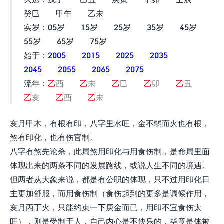
癸巳 甲午 乙未
实岁：05岁 15岁 25岁 35岁 45岁
55岁 65岁 75岁
始于：
2005
2015
2025
2035
2045
2055
2065
2075
流年：
乙
酉
乙
未
乙
巳
乙
卯
乙
丑
乙
亥
乙
酉
乙
未
亥月甲木，有根有印，八字里水旺，金不弱而火也有根，
煞有印化，也有伤官制。
八字有煞先论杀，此局煞用印化与用食伤制，是命局里面
体现出来的两条不同的发展路线，或说人生不同的境遇。
但两者从大象来说，都是有公职的体现，只不过用印化日
主更加舒服，而用食伤制（食伤起到的更多是调候作用，
亥月丙丁火，只能约束一下庚金而已，用印不宜食伤太
旺），则是受制于人，自己内心是不快乐的，毕竟是体被