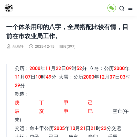



一个体杀用印的八字，全局搭配比较有情，目
前在市农业局工作。


品易轩
2025-12-15
阅读(397)
公历：
2000
年
11
月
22
日
09
时
52
分 立冬：公历
2000
年
11
月
07
日
10
时
49
分 大雪：公历
2000
年
12
月
07
日
03
时
29
分
乾造：
庚 丁 甲 己
辰 亥 申 巳
空亡(午
未)
交运：命主于公历
2005
年
10
月
21
日
21
时
22
分交运
大运：戊子 己丑 庚寅 辛卯 壬辰