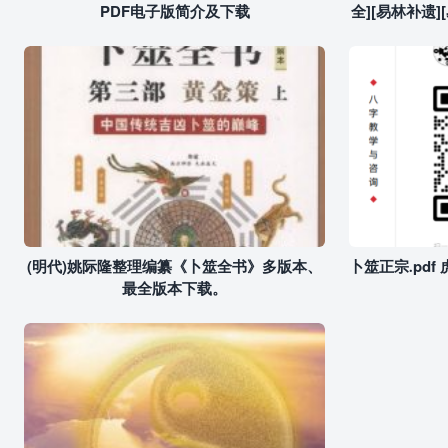
PDF电子版简介及下载
全][易林补遗][
(明代)姚际隆整理编纂《卜筮全书》多版本、
卜筮正宗.pd
最全版本下载。