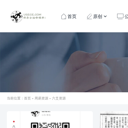
首页
原创




当前位置：
首页
»
周易资源
» 六爻资源