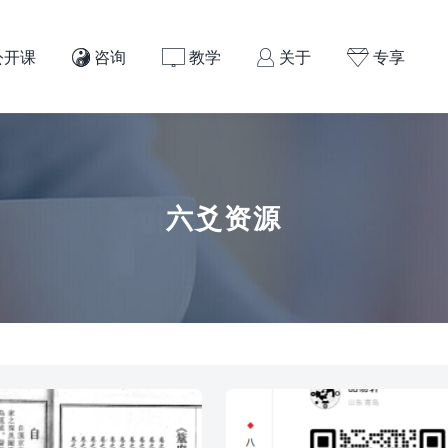
公开课
咨询
教学
关于
专享




六爻资源