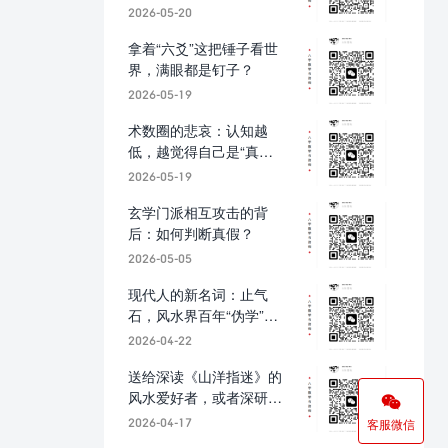
2026-05-20
拿着“六爻”这把锤子看世
界，满眼都是钉子？
2026-05-19
术数圈的悲哀：认知越
低，越觉得自己是“真
传”！
2026-05-19
玄学门派相互攻击的背
后：如何判断真假？
2026-05-05
现代人的新名词：止气
石，风水界百年“伪学”的
真正来源。
2026-04-22
送给深读《山洋指迷》的
风水爱好者，或者深研风

水的朋友。【真传一句
2026-04-17
客服微信
话】