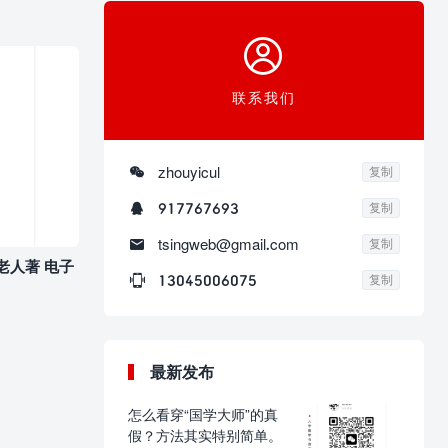

联系我们

zhouyicul
复制

917767693
复制

tsingweb@gmail.com
复制
鹤老人著 电子

13045006075
复制
最新发布
怎么看穿“国学大师”的真
假？方法其实特别简单。