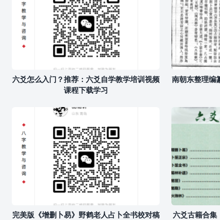
六爻怎么入门？推荐：六爻自学教学培训视频
南朝东整理编
课程下载学习
完美版《增删卜易》野鹤老人占卜全书校对稿
六爻古籍合集：