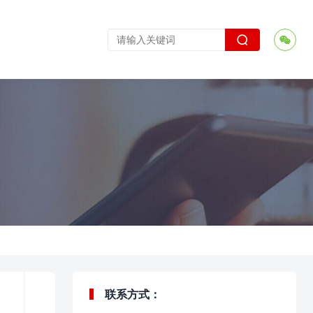


联系方式：