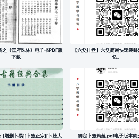
纂之《筮府珠林》电子书PDF版
【六爻排盘】六爻简易快速装卦
下载
忆。
[增删卜易][卜筮正宗][卜筮大
御定卜筮精蕴.pdf电子版本