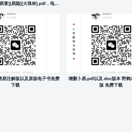
易冒][易隐][火珠林].pdf，电子
版简介及下载
f 虎易注解版以及原版电子书免费
增删卜易.pdf以及.doc版本 野
下载
版 免费下载